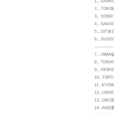
1... 
2... T
3... 
4... S
5... D
6... 
---------------
7... I
8... T
9... 
10...
11...
12...U
13...O
14...