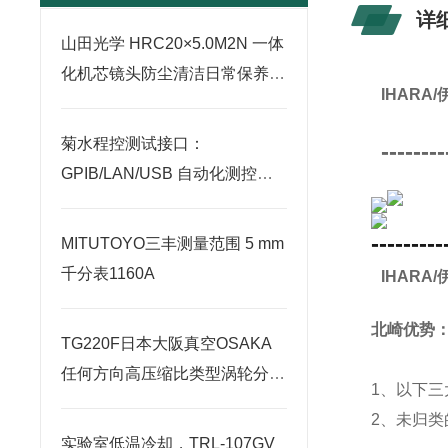
详
山田光学 HRC20×5.0M2N 一体
化机芯镜头防尘清洁日常保养方
IHAR
案
菊水程控测试接口：
--------
GPIB/LAN/USB 自动化测控集
成实操教程
---------
MITUTOYO三丰测量范围 5 mm
千分表1160A
IHAR
北崎优势
TG220F日本大阪真空OSAKA
任何方向高压缩比类型涡轮分子
1、以下三
泵北崎热卖
2、未归
实验室低温冷却，TRL-107GV