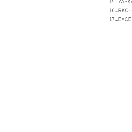
15...Y
16...
17...E