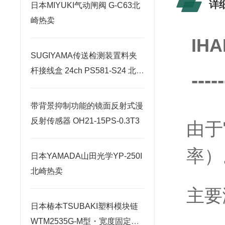
详
日本MIYUKI气动闸阀 G-C63北
崎热卖
IH
SUGIYAMA传送检测装置料夹
杆接线盒 24ch PS581-S24 北崎
-----
热卖
带背景抑制功能的镜面反射式漫
反射传感器 OH21-15PS-0.3T3
由于
率）
日本YAMADA山田光学YP-250I
北崎热卖
主要
日本椿本TSUBAKI塑料模块链
WTM2535G-M型・宽度固定类