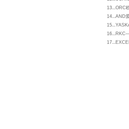
13...O
14...
15...Y
16...
17...E