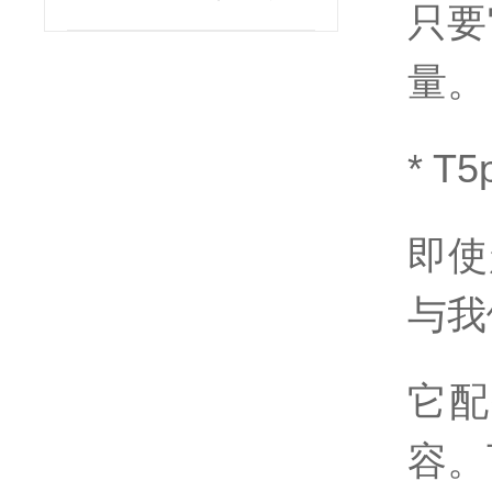
只要
型北崎热卖
量。
* 
即使
与我
它配
容。