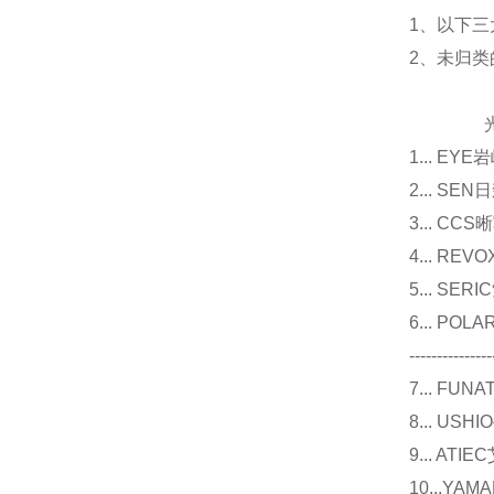
1、以下三
2、未归
光源
1... E
2... 
3... 
4... R
5... S
6... P
---------------
7... F
8... U
9... 
10...Y