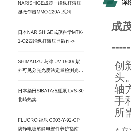
详
NARISHIGE成茂一维纵杆液压
显微作器MMO-220A 系列
成茂
日本NARISHIGE成茂科学MTK-
1-O2四维纵杆液压显微作器
-----
SHIMADZU 岛津 UV-1900i 紫
创
外可见分光光度法定量检测光学
头
工作原理
轴
日本柴田SIBATA低硼泵 LVS-30
手
北崎热卖
所
FLUORO 福乐 C003-Y-92-CP
* 
防静电吸笔静电部件养护指南