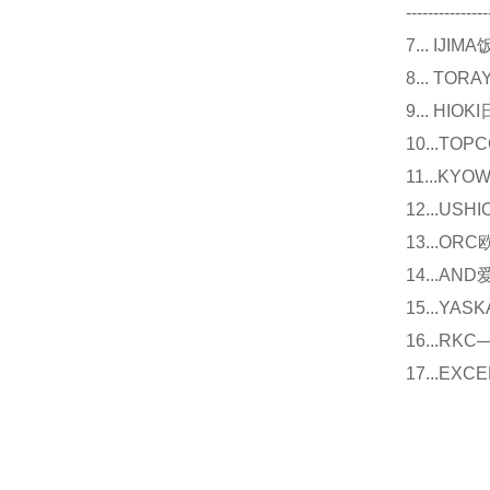
---------------
7... I
8... T
9... 
10...
11...
12...U
13...O
14...
15...Y
16...
17...E