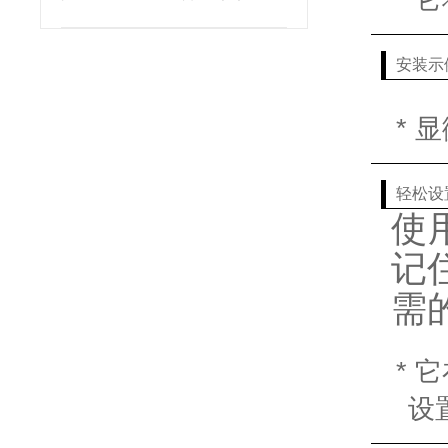
安装示
* 
轻松设
使
记
需
* 
设