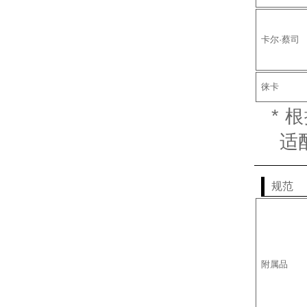
卡尔·蔡司
徕卡
*
适
规范
附属品