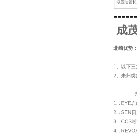
液压油管长
-----
成茂
北崎优势
1、以下三
2、未归
光源
1... E
2... 
3... 
4... R