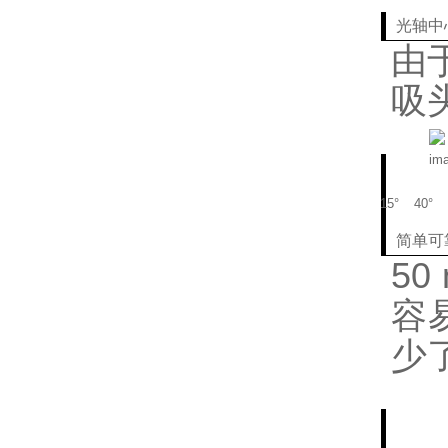
光轴中
由
吸
15°
40°
简单可
5
容
少