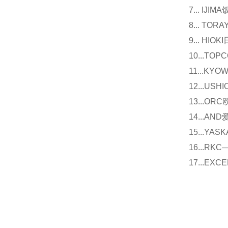
7... I
8... T
9... 
10...
11...
12...U
13...O
14...
15...Y
16...
17...E