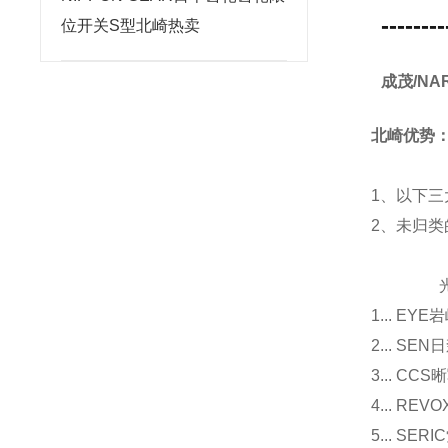
--------
位开关S型北崎热卖
成茂/NA
北崎优势
1、以下三
2、未归
光源
1... E
2... 
3... 
4... R
5... S