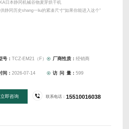
UOKA日本静冈机械谷物麦芽烘干机
供静冈历史shang一liu的紧凑尺寸“如果你能进入这个"
型号：
TCZ-EM21（F）
厂商性质：
经销商
时间：
2026-07-14
访 问 量：
599
15510016038
立即咨询
联系电话：