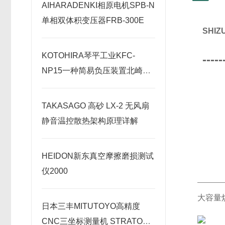
AIHARADENKI相原电机SPB-N
单相双体积变压器FRB-300E
SHI
KOTOHIRA琴平工业KFC-
-----
NP15一种简易负压装置北崎热
卖
TAKASAGO 高砂 LX-2 无风扇
静音温控散热架构原理详解
HEIDON新东真空摩擦磨损测试
仪2000
大容量
日本三丰MITUTOYO高精度
CNC三坐标测量机 STRATO系