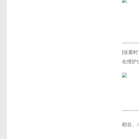
[张紧时
在维护
稻谷、