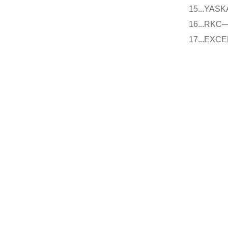
15...Y
16...
17...E