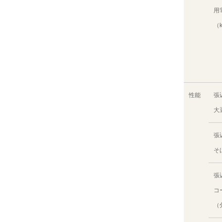
用
（
性能
張
大
張
そ
張
コ
（