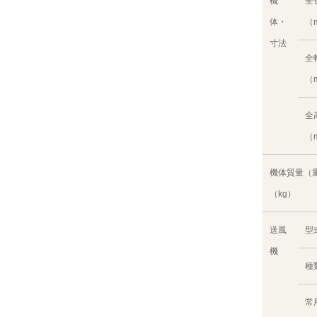
機
全
体・
（
寸法
全
（
全
（
機体質量（
（kg）
送風
型
機
種
常