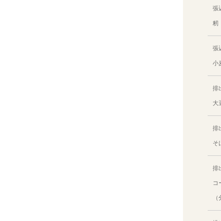
張
籾
張
小
排
大
排
そ
排
コ
（