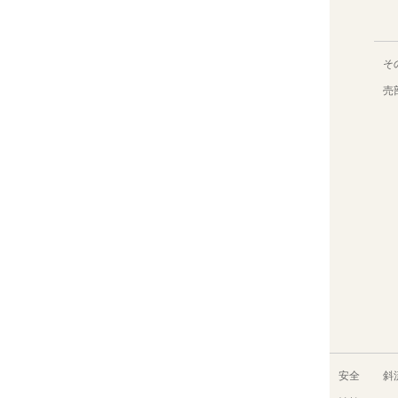
そ
売
安全
斜