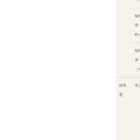
毎
率
時
毎
率
（
諸装
安
置