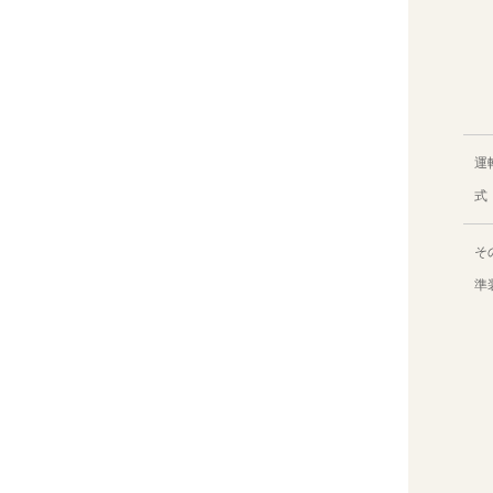
運
式
そ
準