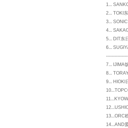
1... 
2... T
3... 
4... S
5... D
6... 
---------------
7... I
8... T
9... 
10...
11...
12...U
13...O
14...