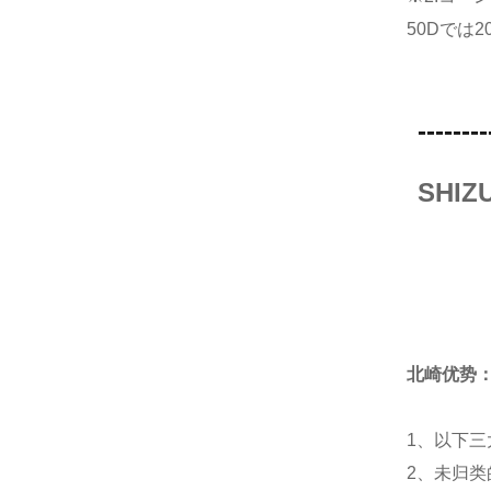
50Dでは
--------
SHI
北崎优势
1、以下三
2、未归