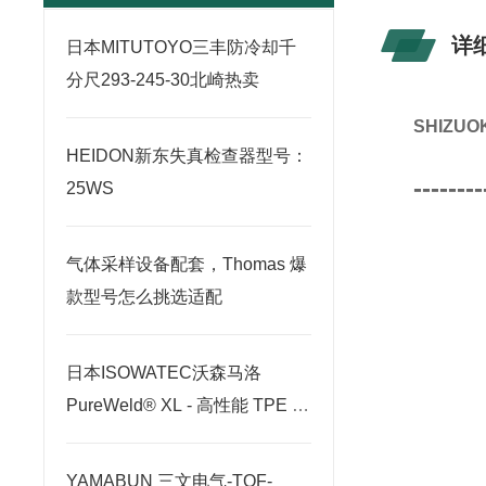
详
日本MITUTOYO三丰防冷却千
分尺293-245-30北崎热卖
SHIZ
HEIDON新东失真检查器型号：
--------
25WS
气体采样设备配套，Thomas 爆
款型号怎么挑选适配
日本ISOWATEC沃森马洛
PureWeld® XL - 高性能 TPE 软
管北崎有售
YAMABUN 三文电气-TOF-