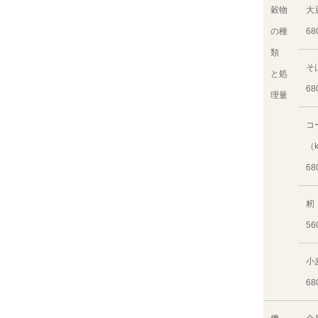
穀物
大
の種
68
類
そ
と処
68
理量
コ
（
68
籾
56
小
68