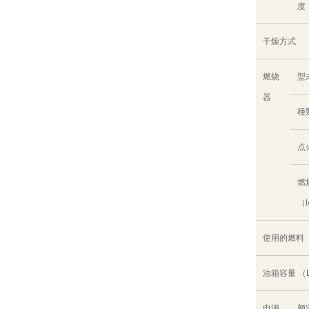
度（
干燥方式
燃烧
型
器
種
点
燃
（l
使用的燃料
油箱容量 （
电源
额