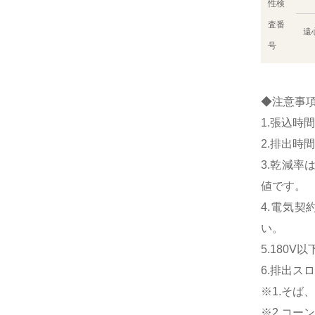
性検
査番
遠
号
◆注意事
1.張込時
2.排出時
3.乾減率
値です。
4.電気契約
い。
5.180
6.排出
※1.そ
※2.コーン