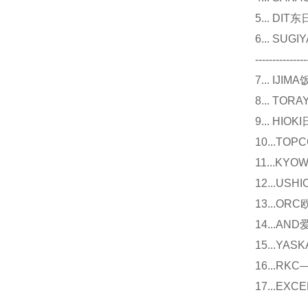
5... D
6... 
---------------
7... I
8... T
9... 
10...
11...
12...U
13...O
14...
15...Y
16...
17...E