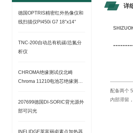
详
德国OPTRIS精密红外热像仪和
线扫描仪PI450i G7 18°x14°
SHIZ
TNC-200自动总有机碳/总氮分
--------
析仪
CHROMA绝缘测试仪北崎
Chroma 11210电池芯绝缘测试
器
配备两个 
内部滞留
207699德国DI-SORIC背光源外
部可闪光
INFLIDGE英富丽卤素点加热器