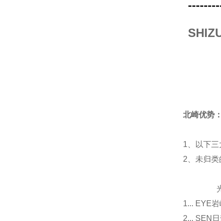
--------
SHI
北崎优势
1、以下三
2、未归
光源
1... E
2... 