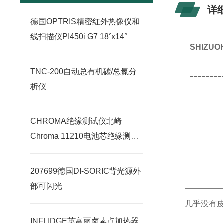
详
德国OPTRIS精密红外热像仪和
线扫描仪PI450i G7 18°x14°
SHIZ
TNC-200自动总有机碳/总氮分
--------
析仪
CHROMA绝缘测试仪北崎
Chroma 11210电池芯绝缘测试
器
207699德国DI-SORIC背光源外
部可闪光
几乎没有
INFLIDGE英富丽卤素点加热器