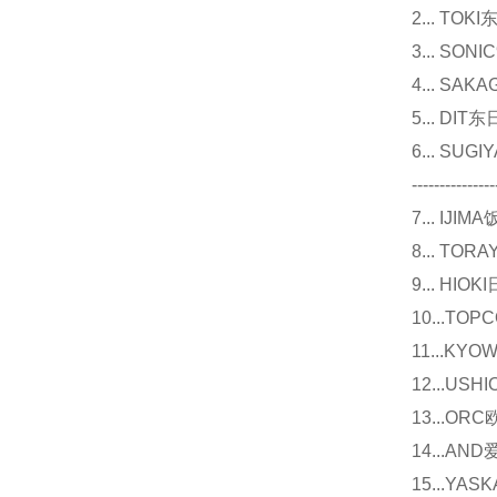
2... T
3... 
4... S
5... D
6... 
---------------
7... I
8... T
9... 
10...
11...
12...U
13...O
14...
15...Y