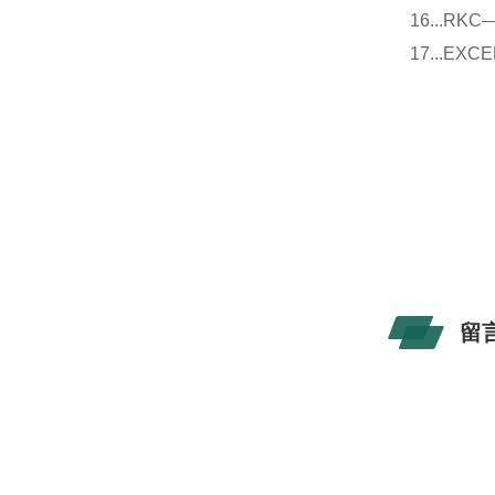
16...
17...E
留