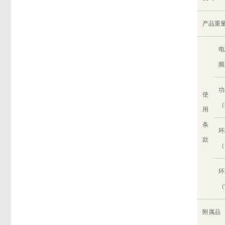
产品重量
电
频
功
使
（
用
条
环
款
（
环
（
附属品