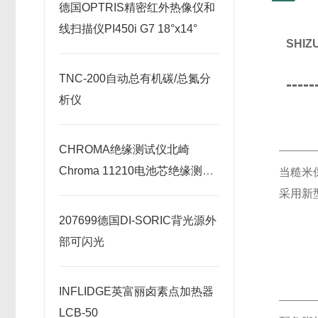
德国OPTRIS精密红外热像仪和
线扫描仪PI450i G7 18°x14°
SHI
TNC-200自动总有机碳/总氮分
-----
析仪
CHROMA绝缘测试仪北崎
Chroma 11210电池芯绝缘测试
当糙米
器
采用新
207699德国DI-SORIC背光源外
部可闪光
INFLIDGE英富丽卤素点加热器
LCB-50