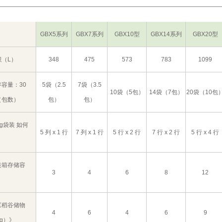
GBX5系列
GBX7系列
GBX10型
GBX14系列
GBX20型
积（L）
348
475
573
783
1099
容量：30
5袋（2.5
7袋（3.5
10袋（5包）
14袋（7包）
20袋（10包
（包数）
包）
包）
kg袋装 如何
5 列 x 1 行
7 列 x 1 行
5 行 x 2 行
7 行 x 2 行
5 行 x 4 行
装箱存储容
3
4
6
8
12
《稻谷储物
4
6
4
6
9
kg）》