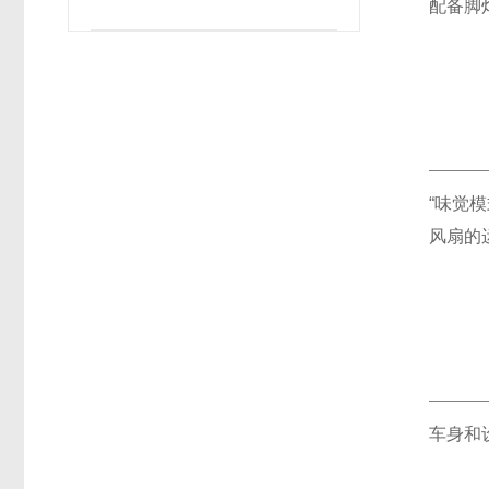
配备脚
“味觉
风扇的
车身和