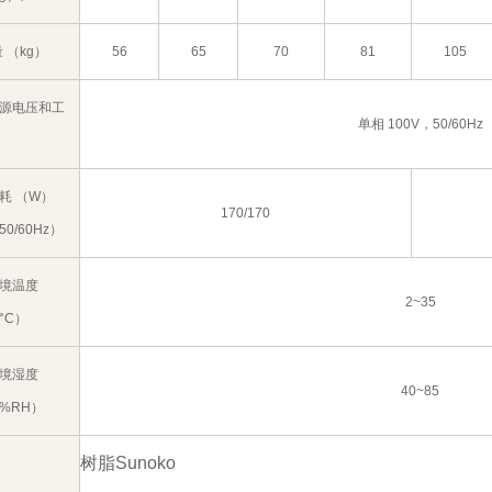
 （kg）
56
65
70
81
105
源电压和工
单相 100V，50/60Hz
耗 （W）
170/170
50/60Hz）
境温度
2~35
°C）
境湿度
40~85
%RH）
树脂Sunoko