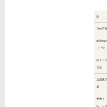
型
有效容
糙米储存
公斤袋
糙米30
堆叠
农用集
量
参考：
袋（30