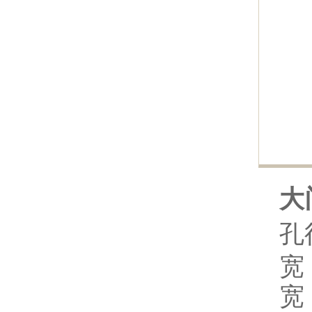
大
孔
宽 
宽 