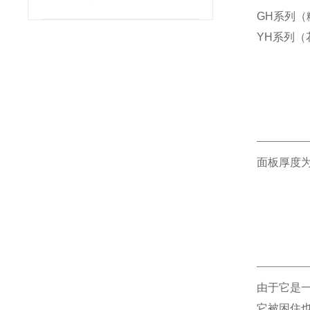
列
GH系列（糙
YH系列（花
面板厚度
由于它是
它被困住