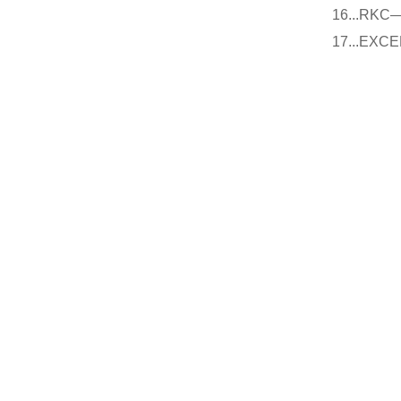
16...
17...E