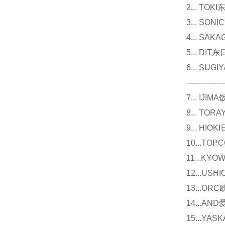
2... T
3... 
4... S
5... D
6... 
---------------
7... I
8... T
9... 
10...
11...
12...U
13...O
14...
15...Y