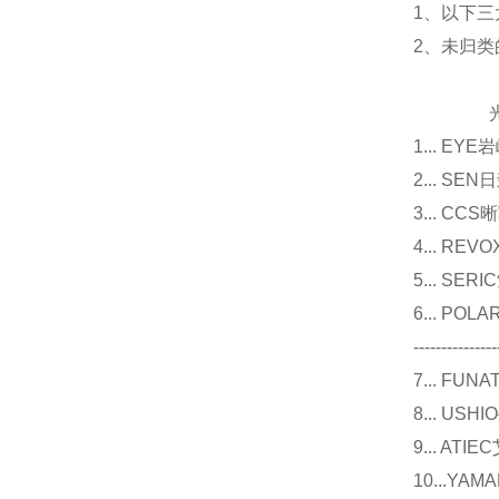
1、以下三
2、未归
光源
1... E
2... 
3... 
4... R
5... S
6... P
---------------
7... F
8... U
9... 
10...Y