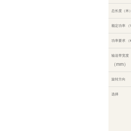
总长度（米
额定功率 （
功率要求 （
输送带宽度
（mm）
旋转方向
选择