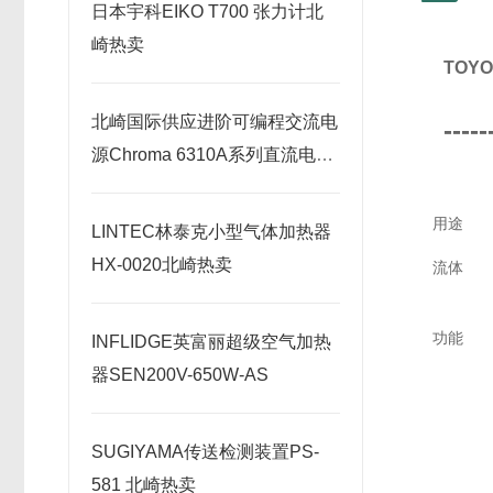
日本宇科EIKO T700 张力计北
崎热卖
TOY
北崎国际供应进阶可编程交流电
-----
源Chroma 6310A系列直流电子
负载
用途
LINTEC林泰克小型气体加热器
HX-0020北崎热卖
流体
功能
INFLIDGE英富丽超级空气加热
器SEN200V-650W-AS
SUGIYAMA传送检测装置PS-
581 北崎热卖