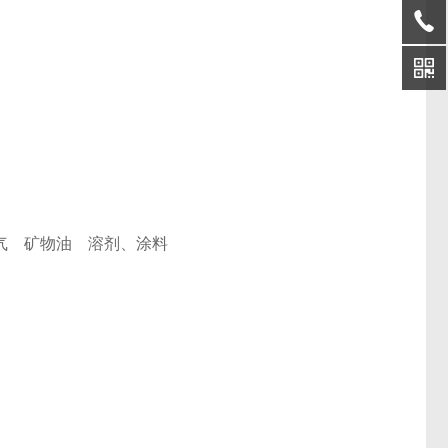
气
矿物油
溶剂、涂料