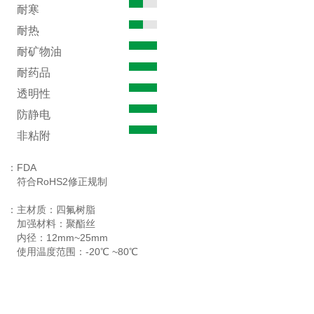
耐寒
耐热
耐矿物油
耐药品
透明性
防静电
非粘附
定
：
FDA
符合RoHS2修正规制
：
主材质：四氟树脂
加强材料：聚酯丝
内径：12mm~25mm
使用温度范围：-20℃ ~80℃