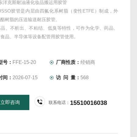
X东洋克斯耐油液化妆品搬运用胶管
FUSSO胶管是内层由四氟化系树脂（变性ETFE）制成，外
氨酯树脂的压送输送耐压胶管。
药品、不析出、不粘结、低臭等特性，可作为化学、药品、
、食品、半导体等设备配管用胶管使用。
型号：
FFE-15-20
厂商性质：
经销商
时间：
2026-07-15
访 问 量：
568
15510016038
立即咨询
联系电话：