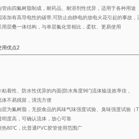
内管由四氟树脂制成，耐药品、耐溶剂性优异，适用于各种用途
因添加有高导电性的碳带,可防止由静电的放电火花引起的事故，
采用层叠一体结构，与单层氟化管相比，柔软、更易使用
使用优点2
非粘着性、防水性优异的内面(防水角度96°)流体输送效率佳，
流体不易残留，清洗方便
内层为氟树脂，无损食品的风味气味强度试验、臭味强度试验（T
透明度高，可确认流体，放心可靠
耐热80℃，比普通PVC胶管使用范围广