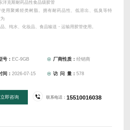
X东洋克斯耐药品性食品级胶管
管使用聚烯烃类树脂。拥有耐药品性、低溶出、低臭等特
作为
药品、纯水、化妆品、食品输送・运输用胶管使用。
型号：
EC-9GB
厂商性质：
经销商
时间：
2026-07-15
访 问 量：
578
15510016038
立即咨询
联系电话：