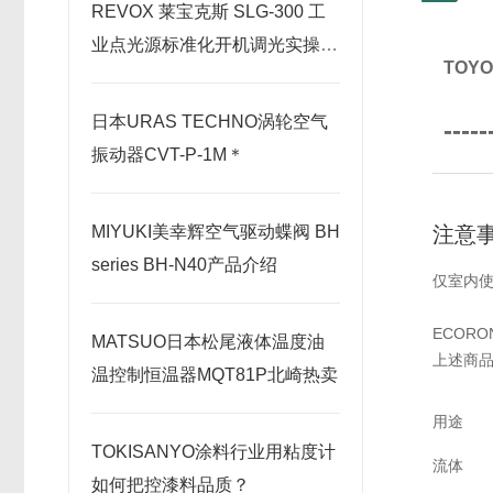
REVOX 莱宝克斯 SLG-300 工
业点光源标准化开机调光实操使
TOY
用指南
日本URAS TECHNO涡轮空气
-----
振动器CVT-P-1M＊
注意
MIYUKI美幸辉空气驱动蝶阀 BH
series BH-N40产品介绍
仅室内
ECOR
MATSUO日本松尾液体温度油
上述商
温控制恒温器MQT81P北崎热卖
用途
TOKISANYO涂料行业用粘度计
流体
如何把控漆料品质？