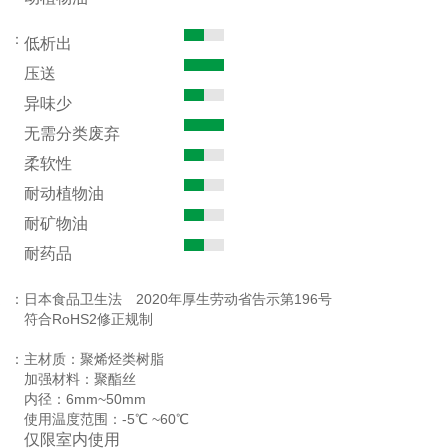
：
低析出
压送
异味少
无需分类废弃
柔软性
耐动植物油
耐矿物油
耐药品
定
：
日本食品卫生法 2020年厚生劳动省告示第196号
符合RoHS2修正规制
：
主材质：聚烯烃类树脂
加强材料：聚酯丝
内径：6mm~50mm
使用温度范围：-5℃ ~60℃
仅限室内使用