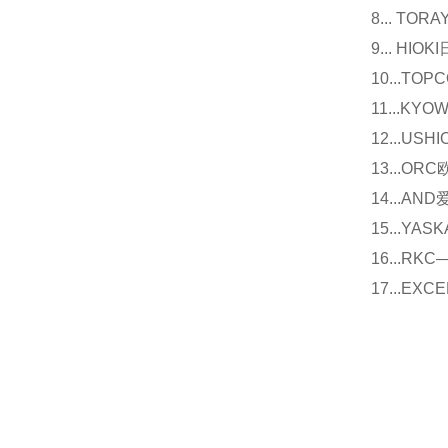
8... T
9... 
10...
11...
12...U
13...O
14...
15...Y
16...
17...E