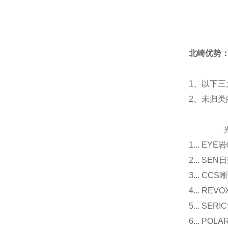
北崎优势
1、以下三
2、未归
光源
1... E
2... 
3... 
4... R
5... S
6... P