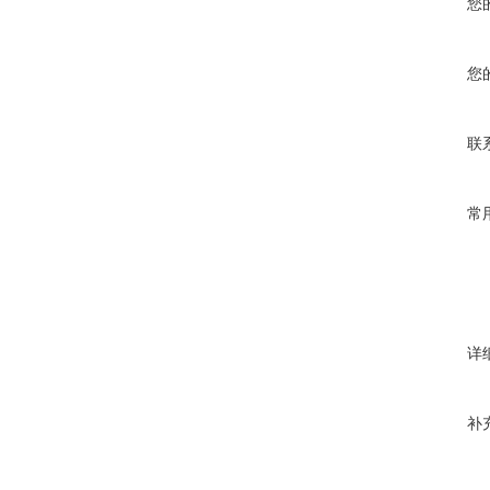
您
您
联
常
详
补