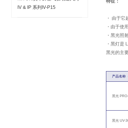
特征：
IV & IP 系列IV-P15
・ 由于它
・由于使
・黑光照
・黑灯是 
黑光的主要
产品名称
黑光 PRO-
黑光 UV-3