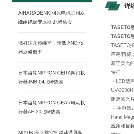
详
AIHARADENKI相原电机三相双
绕组绝缘变压器 北崎热卖
TASET
TASET
做好这几步维护，降低 AND 仪
TASETO探
器返修概率
应用/目标
基于荧光
特征：
日本齿轮NIPPON GERA阀门执
・LED型
行器JMB-04北崎热卖
UV-300
距离滤光片 
日本齿轮NIPPON GEAR电动执
・ 手电
行器AE-20北崎热卖
Hand M
应用和目
MIYUKI美幸辉空气驱动通风阀