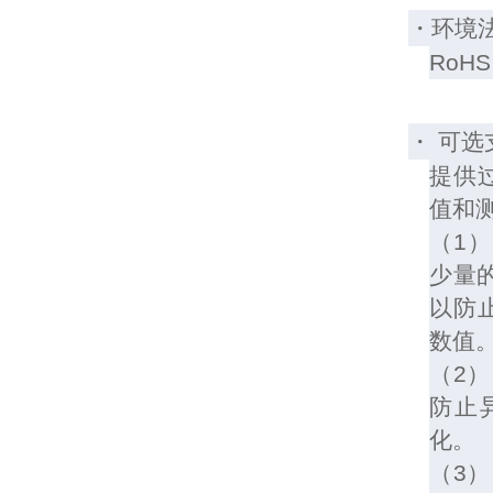
・环境
RoHS 
・ 可选
提供
值和
（1
少量
以防
数值
（2
防止
化。
（3