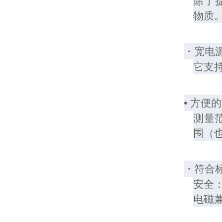
除了
物质
・宽电
它支持
• 方便
测量范
围（也
・符合
安全：C
电磁兼容