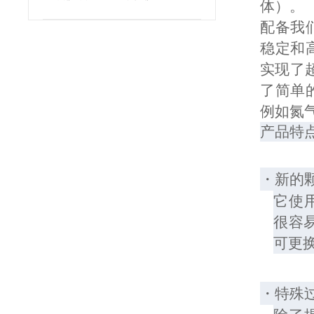
体）。
配备我
稳定和
实现了
了简单
例如氮
产品特
・新的
它使
很容
可更
・特殊