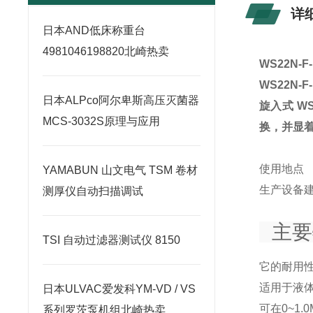
详
日本AND低床称重台
4981046198820北崎热卖
WS22N-F-
WS22N-F-
日本ALPco阿尔卑斯高压灭菌器
旋入式 W
MCS-3032S原理与应用
换，并显着
使用地点
YAMABUN 山文电气 TSM 卷材
生产设备
测厚仪自动扫描调试
主要
TSI 自动过滤器测试仪 8150
它的耐用
适用于液
日本ULVAC爱发科YM-VD / VS
可在0~1
系列罗茨泵机组北崎热卖