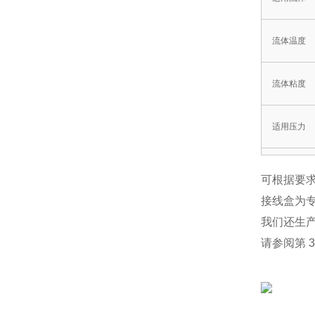
流体温度
流体粘度
适用压力
阀前后的最
可根据要求
接线盒为专
允许泄漏量
我们还生产
请参阅第 
额定电压
绝缘类型