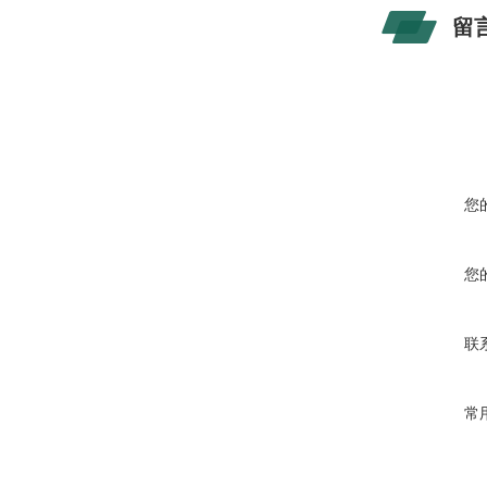
留
保护结构
端接
您
安装姿势
您
材质：本
联
材质：隔
常