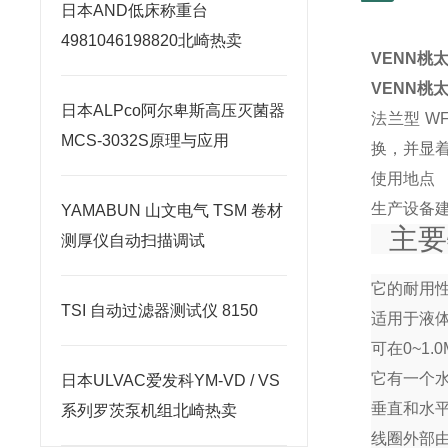
日本AND低床称重台
4981046198820北崎热卖
VENN桃
VENN桃
日本ALPco阿尔卑斯高压灭菌器
法兰型 W
MCS-3032S原理与应用
换，并显着
使用地点
生产设备
YAMABUN 山文电气 TSM 卷材
主要
测厚仪自动扫描调试
它的耐用
TSI 自动过滤器测试仪 8150
适用于液
可在0~1
它有一个
日本ULVAC爱发科YM-VD / VS
垂直和水
系列罗茨泵机组北崎热卖
线圈外部