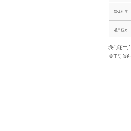
流体粘度
适用压力
我们还生产
阀前后的
关于导线的
允许泄漏
额定电压
绝缘类型
环境温度