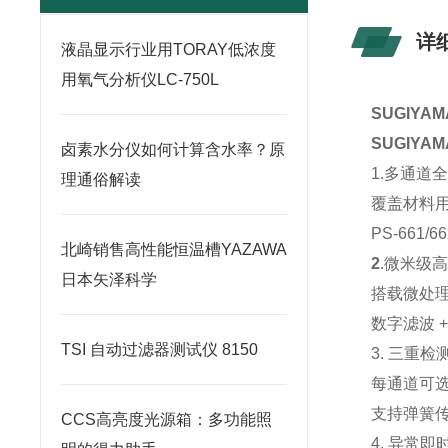
详
液晶显示行业用TORAY低浓度
用氧气分析仪LC-750L
SUGIY
SUGIY
卤素水分仪如何计算含水率？原
1.多通道
理通俗解读
覆盖
材料
PS‑661
北崎销售高性能恒温槽YAZAWA
2
.微米级
日本矢泽科学
搭载
微处
数字滤波 
TSI 自动过滤器测试仪 8150
3. 三重
每通道可
支持弹簧
CCS高亮度光源箱：多功能照
4. 异常