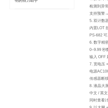
明的得力助手
检测到异常 
支持
预警
5. 双计
内置
LOT 
PS‑682 
6. 数字
0–9.99 秒
输入 OF
7. 宽电压
电源
AC10
传感器断线
8. 液晶大
中文 / 
同时查看计
9. 以太网