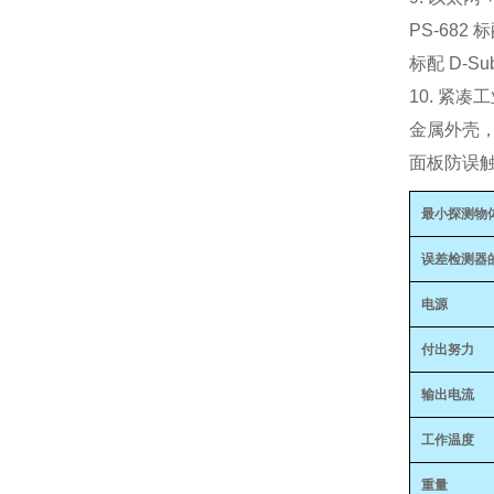
PS‑682 
标配 D‑S
10. 紧
金属外壳
面板防误触
最小探测物
误差检测器
电源
付出努力
输出电流
工作温度
重量