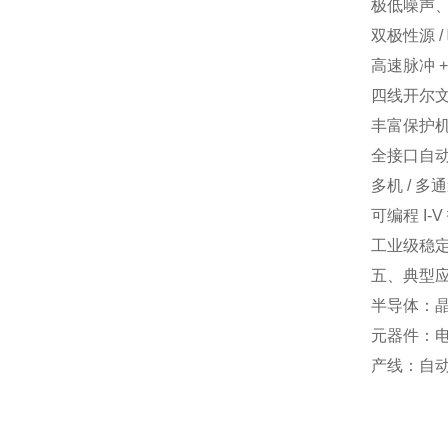
极低噪声
双极性源 /
高速脉冲 
四线开尔
丰富保护
全接口自
多机 / 多
可编程 I-
工业级稳
五、典型
半导体：晶圆
元器件：电
产线：自