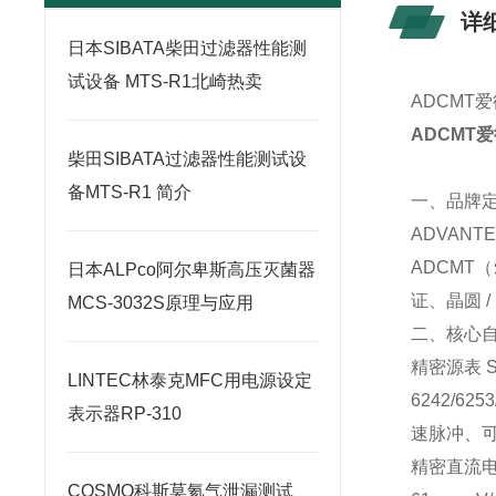
详
日本SIBATA柴田过滤器性能测
试设备 MTS-R1北崎热卖
ADCMT
ADCMT
柴田SIBATA过滤器性能测试设
备MTS-R1 简介
一、品牌
ADVAN
ADCMT
日本ALPco阿尔卑斯高压灭菌器
证、晶圆 
MCS-3032S原理与应用
二、核心
精密源表 
LINTEC林泰克MFC用电源设定
6242/62
表示器RP-310
速脉冲、
精密直流电压 
COSMO科斯莫氦气泄漏测试