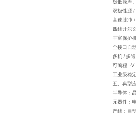
极低噪声
双极性源 /
高速脉冲 
四线开尔
丰富保护
全接口自
多机 / 多
可编程 I-
工业级稳
五、典型
半导体：晶圆
元器件：电
产线：自