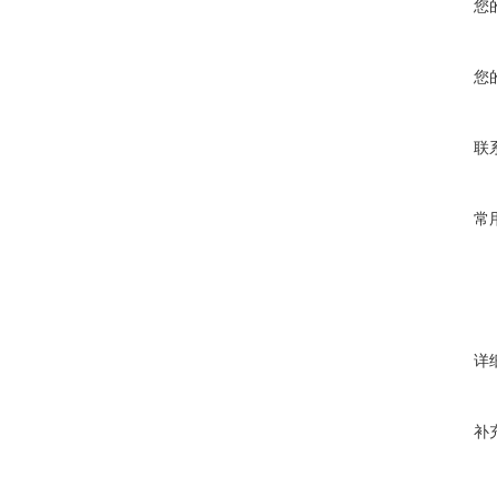
您
您
联
常
详
补