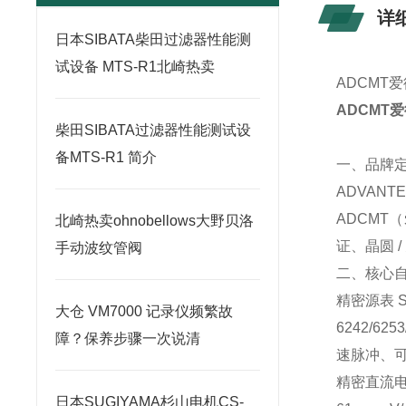
详
日本SIBATA柴田过滤器性能测
试设备 MTS-R1北崎热卖
ADCMT
ADCMT
柴田SIBATA过滤器性能测试设
备MTS-R1 简介
一、品牌
ADVAN
ADCMT
北崎热卖ohnobellows大野贝洛
证、晶圆 
手动波纹管阀
二、核心
精密源表 
大仓 VM7000 记录仪频繁故
6242/62
障？保养步骤一次说清
速脉冲、
精密直流电压 
日本SUGIYAMA杉山电机CS-