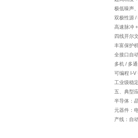
极低噪声
双极性源 /
高速脉冲 
四线开尔
丰富保护
全接口自
多机 / 多
可编程 I-
工业级稳
五、典型
半导体：晶圆
元器件：电
产线：自