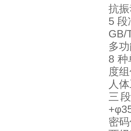
抗振
5 
GB
多功
8 
度组
人体
三段
+φ
密码