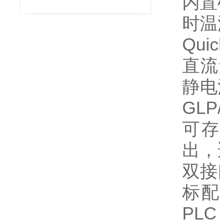
内置
时温
Qui
直流
静电
GLP
可存
出，
双接
标配
PL