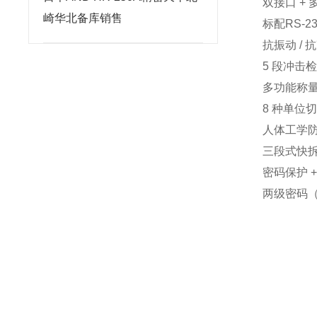
双接口 + 
崎华北备库销售
标配RS-2
抗振动 / 
5 段冲击检
多功能称量
8 种单位
人体工学
三段式快拆
密码保护 
两级密码（