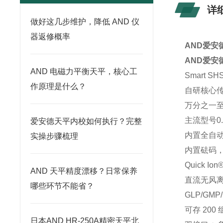
详
做好这几步维护，降低 AND 仪
器返修概率
AND爱安
AND爱安
AND 电磁力平衡天平，核心工
Smart 
作原理是什么？
自研核心传
万分之一
主流型号0
爱安德天平内校如何执行？完整
内置全自动
实操步骤梳理
内置砝码，
Quick I
AND 天平精度漂移？日常保养
直流无风离
哪些环节不能省？
GLP/GM
可存 20
日本AND HR-250A精密天平北