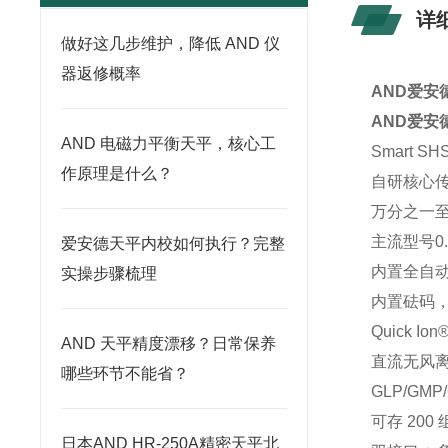
详
做好这几步维护，降低 AND 仪
器返修概率
AND爱安
AND爱安
AND 电磁力平衡天平，核心工
Smart 
作原理是什么？
自研核心传
万分之一
主流型号0
爱安德天平内校如何执行？完整
内置全自动
实操步骤梳理
内置砝码，
Quick I
AND 天平精度漂移？日常保养
直流无风离
哪些环节不能省？
GLP/GM
可存 20
日本AND HR-250A精密天平北