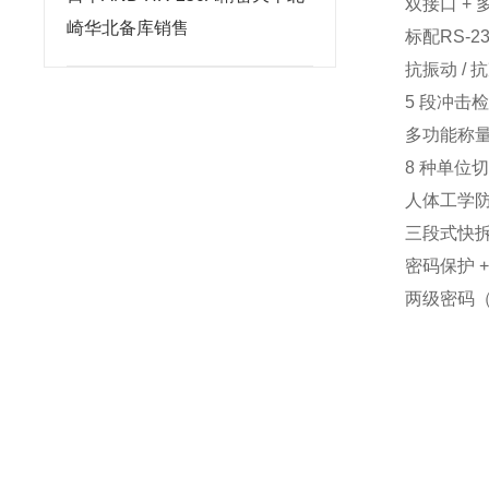
双接口 + 
崎华北备库销售
标配RS-2
抗振动 / 
5 段冲击检
多功能称量
8 种单位
人体工学
三段式快拆
密码保护 
两级密码（