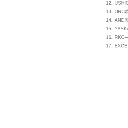
12...U
13...O
14...
15...Y
16...
17...E