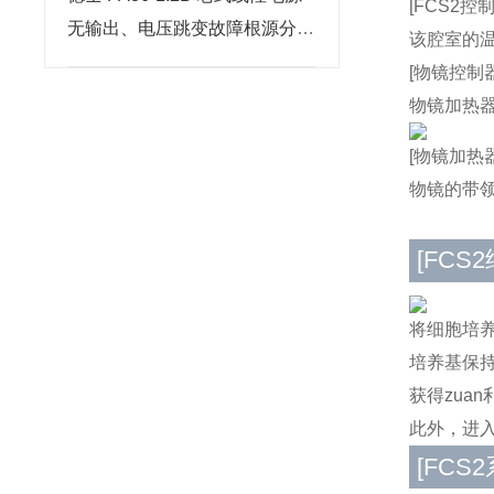
[FCS2控制
无输出、电压跳变故障根源分析
该腔室的温
与维修步骤
[物镜控制器
物镜加热器
[物镜加热器
物镜的带
[FCS2
将细胞培养
培养基保
获得zua
此外，进
[FCS