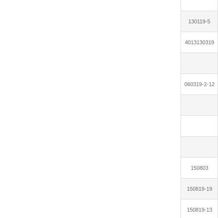
130119-5
4013130319
060319-2-12
150803
150819-19
150819-13