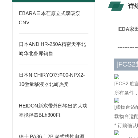
详
​EBARA日本荏原立式双吸泵
CNV
IEDA
日本AND HR-250A精密天平北
--------
崎华北备库销售
[FCS
日本NICHIRYO立洋00-NPX2-
[FCS2 腔室
10微量移液器北崎热卖
所有条件
HEIDON新东带外部输出的大功
[载物台适配
率搅拌器BLh300Ft
载物台适
* 订购确
德士 PA36-1.2B 老式线性电源