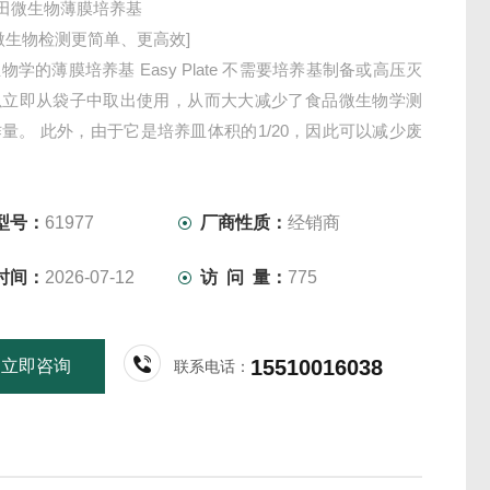
/家田微生物薄膜培养基
微生物检测更简单、更高效]
物学的薄膜培养基 Easy Plate 不需要培养基制备或高压灭
以立即从袋子中取出使用，从而大大减少了食品微生物学测
量。 此外，由于它是培养皿体积的1/20，因此可以减少废
降低处置成本。
型号：
61977
厂商性质：
经销商
时间：
2026-07-12
访 问 量：
775
15510016038
立即咨询
联系电话：