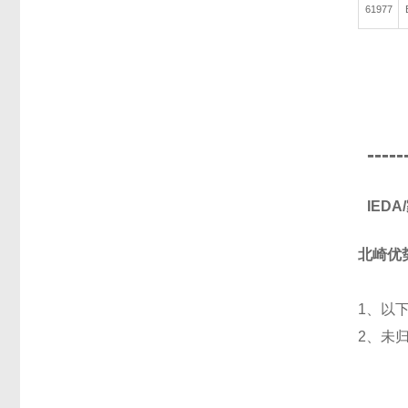
61977
-----
IED
北崎优
1、以
2、未
光