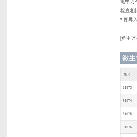
龟甲万生
检查相
* 要导入
[龟甲万
微生物
货号
61973
61974
61975
61976