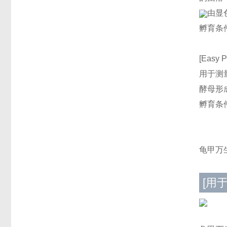
由显
孵育条件
[Easy P
用于测
酵母形
孵育条件
龟甲万
[用