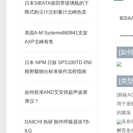
日本SIBATA柴田带玻璃瓶的下
降式粉尘计沉积量计北崎热卖
IED
美国A-M Systems660841支架
-----
AXP北崎有售
[如
日本 NPM 日脉 SPS100TD-050
精密载物台标准操作流程指南
[类型
如何校准AND艾安得超声波测
[易板AC
厚仪？
用于测
的菌落
具有
DAIICHI 热研 附件呼吸器块TB-
孵育条件
II.G