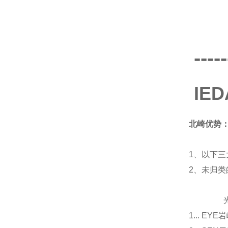
-----
IE
北崎优势
1、以下三
2、未归
光源
1... E