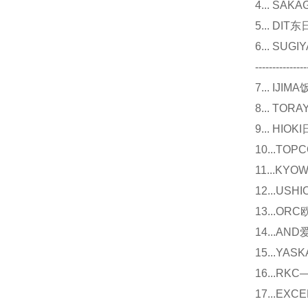
4... S
5... D
6... 
---------------
7... I
8... T
9... 
10...
11...
12...U
13...O
14...
15...Y
16...
17...E