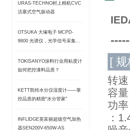
URAS-TECHNO村上精机CVC
活塞式空气振动器
IE
OTSUKA 大塚电子 MCPD-
-----
9800 光谱仪，光学信号采集原
理深度剖析
[ 规
TOKISANYO涂料行业用粘度计
如何把控漆料品质？
转速：
容量
KETT凯特水分仪湿度计——掌
控品质的精密“水分管家”
功率
：1.
INFLIDGE英富丽超级空气加热
器SEN200V-650W-AS