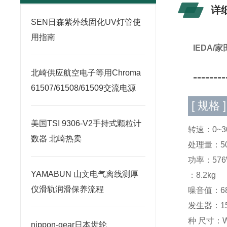
详
SEN日森紫外线固化UV灯管使
用指南
IEDA/
北崎供应航空电子等用Chroma
--------
61507/61508/61509交流电源
[ 规格 ]
美国TSI 9306-V2手持式颗粒计
转速：0~30
数器 北崎热卖
处理量：50
功率：576
YAMABUN 山文电气离线测厚
：8.2kg
仪滑轨润滑保养流程
噪音值：68
发生器：1
种 尺寸：W
nippon-gear日本齿轮