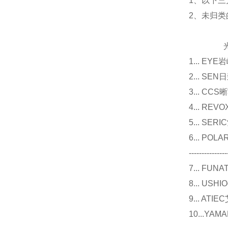
1、以下三
2、未归
光源
1... E
2... 
3... 
4... R
5... S
6... P
---------------
7... F
8... U
9... 
10...Y