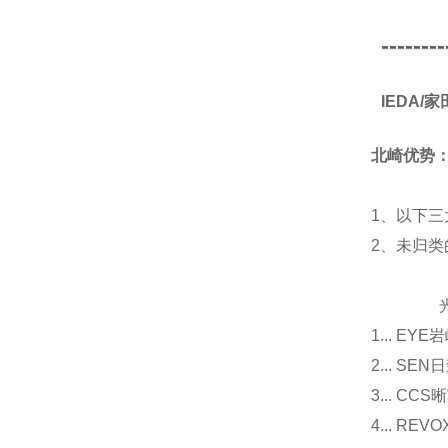
--------
IEDA
北崎优势
1、以下三
2、未归
光源
1... E
2... 
3... 
4... R