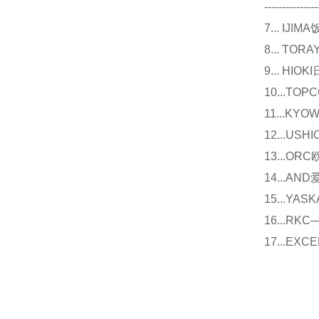
---------------
7... I
8... T
9... 
10...
11...
12...U
13...O
14...
15...Y
16...
17...E