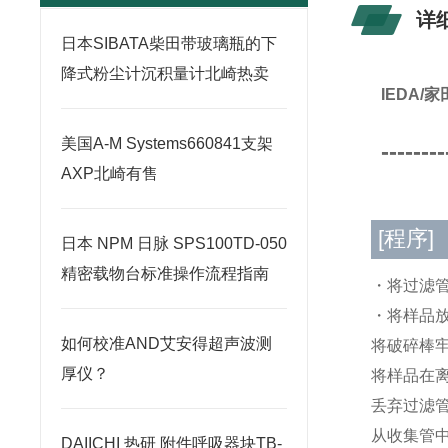
详
日本SIBATA柴田带玻璃瓶的下
降式粉尘计沉积量计北崎热卖
IEDA
美国A-M Systems660841支架
--------
AXP北崎有售
[程序]
日本 NPM 日脉 SPS100TD-050
精密载物台标准操作流程指南
・将过滤管
・将样品
如何校准AND艾安得超声波测
将破碎棒
厚仪？
将样品在离
丢弃过滤
从收集管
DAIICHI 热研 附件呼吸器块TB-