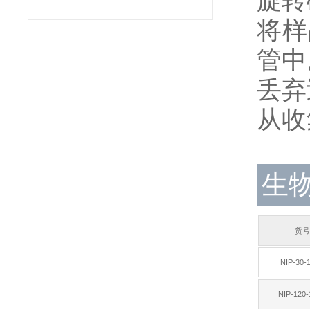
旋转
将样
管中
丢弃
从收
生物
货号
NIP-30-
NIP-120