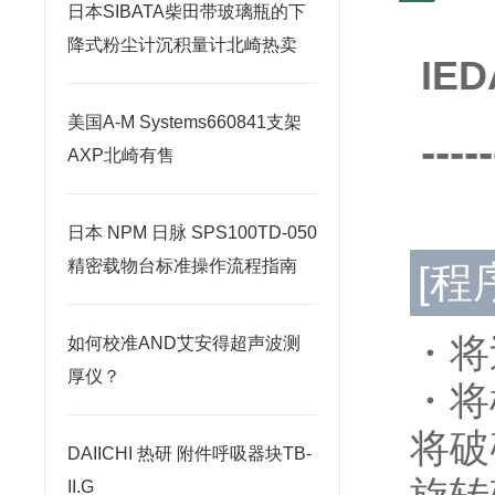
日本SIBATA柴田带玻璃瓶的下
降式粉尘计沉积量计北崎热卖
IE
美国A-M Systems660841支架
-----
AXP北崎有售
日本 NPM 日脉 SPS100TD-050
精密载物台标准操作流程指南
[程
・将
如何校准AND艾安得超声波测
厚仪？
・将
将破
DAIICHI 热研 附件呼吸器块TB-
II.G