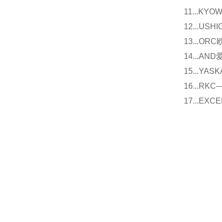
11...
12...U
13...O
14...
15...Y
16...
17...E