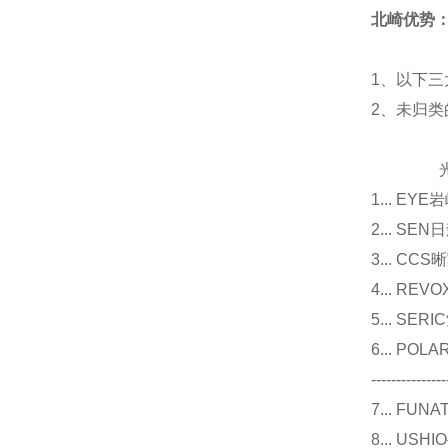
北崎优势
1、以下三
2、未归
光源
1... E
2... 
3... 
4... R
5... S
6... P
---------------
7... F
8... U