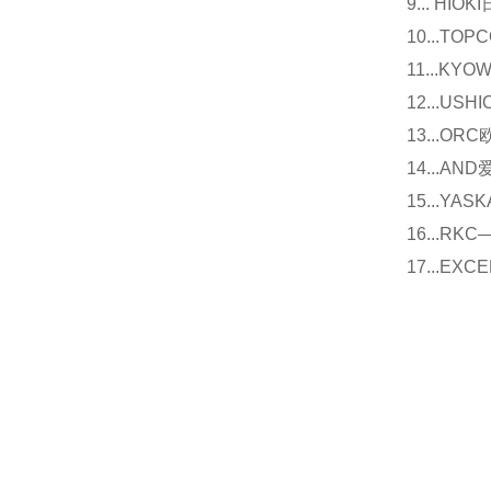
9... 
10...
11...
12...U
13...O
14...
15...Y
16...
17...E