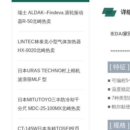
详
瑞士 ALDAK--Findeva 滚轮振动
器R-50北崎热卖
IEDA
LINTEC林泰克小型气体加热器
--------
HX-0020北崎热卖
[ 特征 ]
日本URAS TECHNO村上精机
波浪筛MLF 型
■ 可编程
■ 温度稳
■ 7种类
日本MITUTOYO三丰防冷却千
■ 帕尔贴
分尺 MDC-25-100MX北崎热卖
[ 规格 ]
CT-145W日本东精TOSEI投币