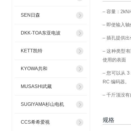
– 容量：2kN/
SEN日森
– 即使输入
DKK-TOA东亚电波
– 插孔提供
KETT凯特
– 这种类型
使用的表面
KYOWA共和
– 您可以从
RC 编码器。
MUSASHI武藏
– 千斤顶没
SUGIYAMA杉山电机
规格
CCS希希爱视