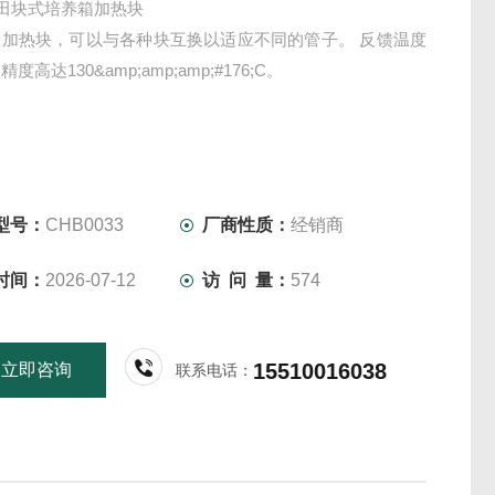
/家田块式培养箱加热块
种加热块，可以与各种块互换以适应不同的管子。 反馈温度
度高达130&amp;amp;amp;#176;C。
型号：
CHB0033
厂商性质：
经销商
时间：
2026-07-12
访 问 量：
574
15510016038
立即咨询
联系电话：