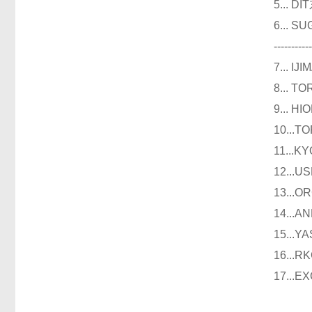
5...
6...
----------
7...
8...
9...
10..
11..
12..
13..
14..
15..
16..
17..