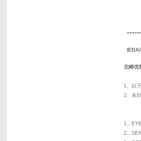
-----
IED
北崎优
1、以
2、未
光
1...
2...