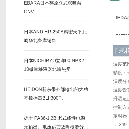
​EBARA日本荏原立式双吸泵
CNV
IED
日本AND HR-250A精密天平北
-----
崎华北备库销售
[ 规格
日本NICHIRYO立洋00-NPX2-
温度范围
10微量移液器北崎热卖
精度：±
温度分布
HEIDON新东带外部输出的大功
温度设
率搅拌器BLh300Ft
升温速度
控制方
定时器：
德士 PA36-1.2B 老式线性电源
： 249
无输出、电压跳变故障根源分析