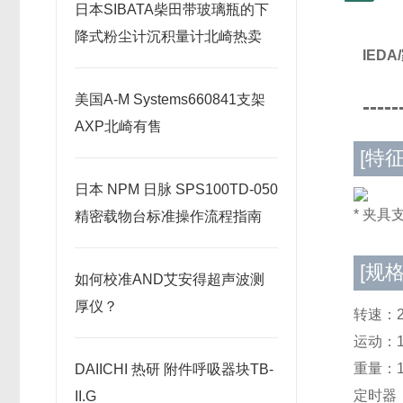
日本SIBATA柴田带玻璃瓶的下
降式粉尘计沉积量计北崎热卖
IED
美国A-M Systems660841支架
-----
AXP北崎有售
[特征
日本 NPM 日脉 SPS100TD-050
* 夹
精密载物台标准操作流程指南
[规格
如何校准AND艾安得超声波测
厚仪？
转速：2
运动：1
重量：14
DAIICHI 热研 附件呼吸器块TB-
定时器
II.G