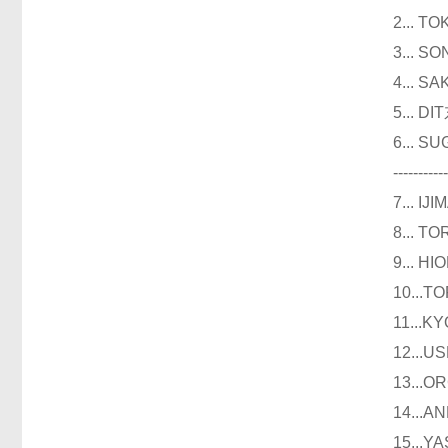
2...
3...
4...
5...
6...
----------
7...
8...
9...
10..
11..
12..
13..
14..
15..