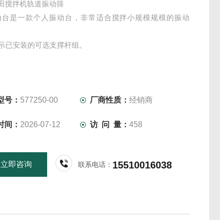
/家田搅拌机轨道振动筛
动台是一款个人振动台，非常适合搅拌小规模规模的振动
显示已安装的可选支撑杆组。
型号：
577250-00
厂商性质：
经销商
时间：
2026-07-12
访 问 量：
458
15510016038
立即咨询
联系电话：