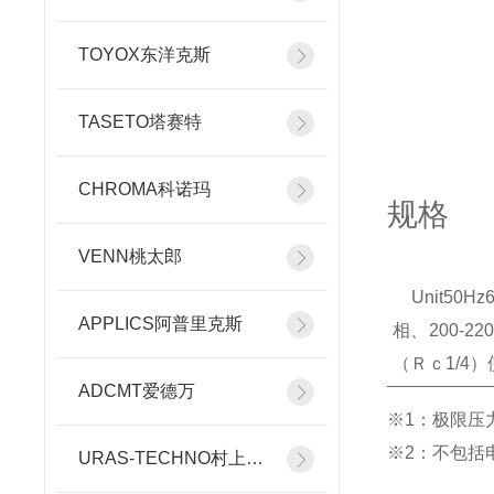
TOYOX东洋克斯
TASETO塔赛特
CHROMA科诺玛
规格
VENN桃太郎
Unit50Hz
APPLICS阿普里克斯
相、200-22
（Ｒｃ1/4）使
ADCMT爱德万
※1
：极限压
※2
：不包括
URAS-TECHNO村上精机