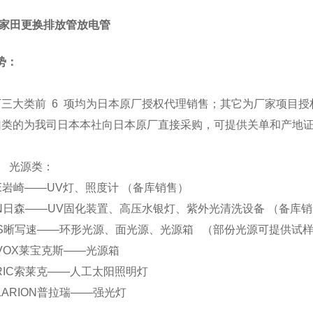
A/家田更换排放管放电管
势：
下三大类前 6 项均为日本原厂授权代理销售；其它为厂家项目授
归类的为我司日本本社向日本原厂直接采购，可提供关单和产地
源类：
 EYE岩崎——UV灯、照度计 （备库销售）
 SEN日森——UV固化装置、高压水银灯、紫外光清洗设备 （备库
. CCS晰写速——环形光源、面光源、光源箱 （部份光源可提供试
 REVOX莱宝克斯——光源箱
 SERIC索莱克——人工太阳照明灯
 POLARION普拉瑞——强光灯