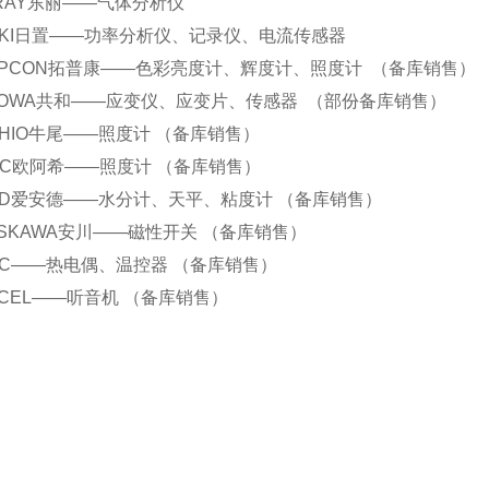
 TORAY东丽——气体分析仪
 HIOKI日置——功率分析仪、记录仪、电流传感器
.TOPCON拓普康——色彩亮度计、辉度计、照度计 （备库销售）
.KYOWA共和——应变仪、应变片、传感器 （部份备库销售）
.USHIO牛尾——照度计 （备库销售）
.ORC欧阿希——照度计 （备库销售）
.AND爱安德——水分计、天平、粘度计 （备库销售）
.YASKAWA安川——磁性开关 （备库销售）
.RKC——热电偶、温控器 （备库销售）
.EXCEL——听音机 （备库销售）