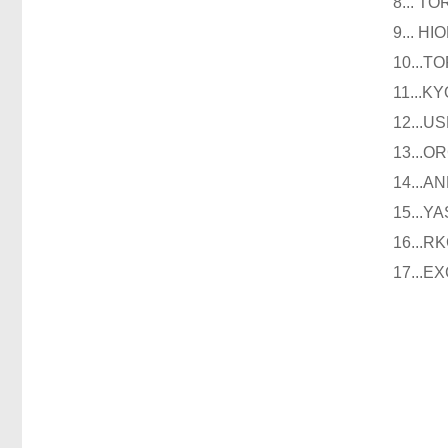
8...
9...
10..
11..
12..
13..
14..
15..
16..
17..