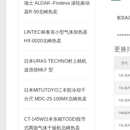
瑞士 ALDAK--Findeva 滚轮振动
器R-50北崎热卖
IED
LINTEC林泰克小型气体加热器
-----
HX-0020北崎热卖
更换
日本URAS TECHNO村上精机
货号
波浪筛MLF 型
T6C系
T6L系
日本MITUTOYO三丰防冷却千
分尺 MDC-25-100MX北崎热卖
T8C系
T8M系
CT-145W日本东精TOSEI投币
T8L系
式两级气体干燥机北崎热卖