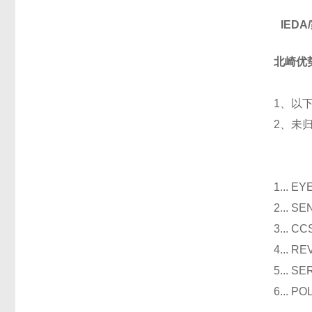
IED
北崎优
1、以
2、未
光
1...
2...
3..
4...
5...
6...