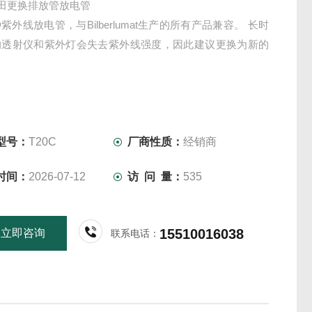
/家田更换排放管放电管
紫外线放电管，与Bilberlumat生产的所有产品兼容。 长时
的透射仪和紫外灯会失去紫外线强度，因此建议更换为新的
。
型号：
T20C
厂商性质：
经销商
时间：
2026-07-12
访 问 量：
535
15510016038
立即咨询
联系电话：