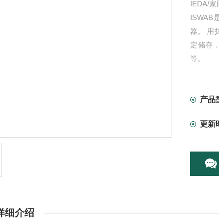
IEDA/
ISWAB
器。 
定储存
等。
产品
更新
详细介绍