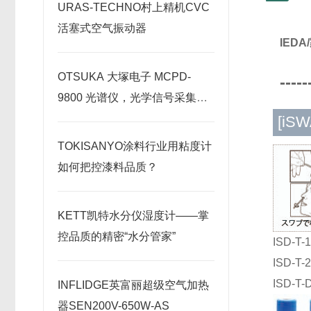
URAS-TECHNO村上精机CVC
活塞式空气振动器
IED
OTSUKA 大塚电子 MCPD-
-----
9800 光谱仪，光学信号采集原
理深度剖析
[iS
TOKISANYO涂料行业用粘度计
如何把控漆料品质？
KETT凯特水分仪湿度计——掌
控品质的精密“水分管家”
ISD-T-
ISD-T-
ISD-
INFLIDGE英富丽超级空气加热
器SEN200V-650W-AS