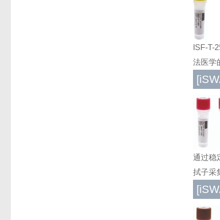
ISF-T
法医学
[iS
通过稳定使
拭子采
[iS