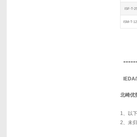
ISF-T-
ISM-T-1
-----
IED
北崎优
1、以
2、未