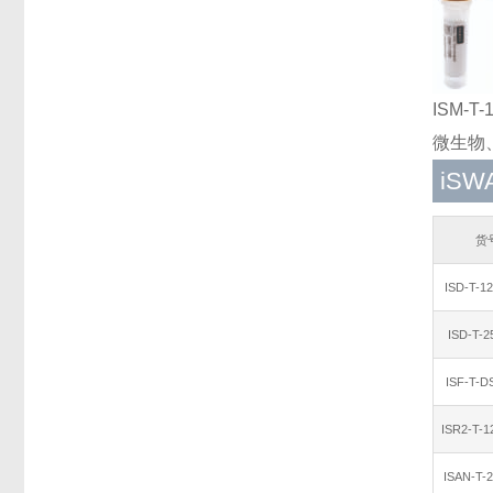
ISM-T
微生物
iS
货
ISD-T-1
ISD-T-
ISF-T-
ISR2-T-
ISAN-T-