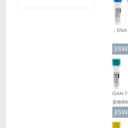
，DNA
[iS
ISAN
宠物和
[iS