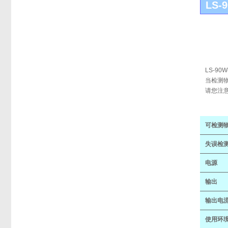
LS-
LS-9
当检测
请您注
可检测
失误检
电源
输出
输出电
使用环