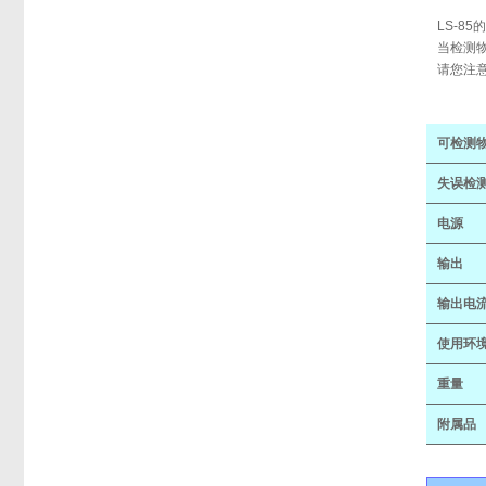
LS-8
当检测
请您注
可检测
失误检
电源
输出
输出电
使用环
重量
附属品