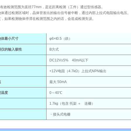
5的有效检测范围为直径77mm，是近距离检测（工件）通过型传感器。
物体通过检测区域时，晶体管发出的输出信号被中断，通过内部上拉式电阻输出电压。
意，如果检测物体停滞在检测范围之内的话，会造成检测失误。
物体最小尺寸
φ6×t0.5（鉄）
测仪的输入极性
B方式
DC12V±5% 40mA以下
+12V电阻（4.7kΩ）上拉式NPN输出
流
最大 50mA
境温度
0～40℃
1.7kg（包含 托架 ＋ 连栅）
・接头式电栅