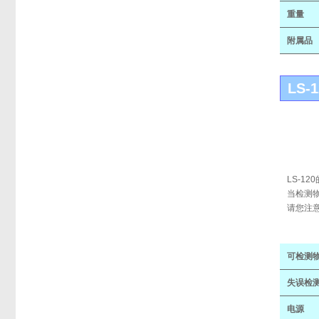
重量
附属品
LS-1
LS-1
当检测
请您注
可检测
失误检
电源