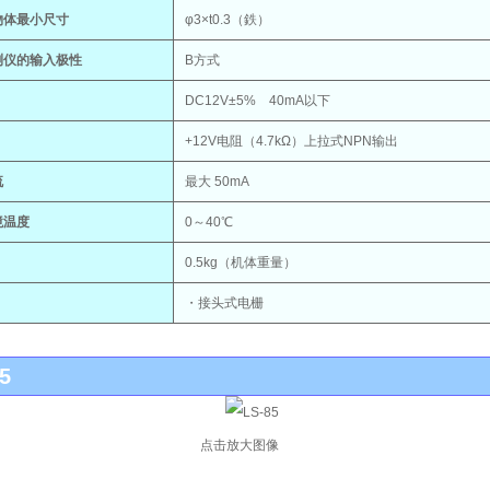
物体最小尺寸
φ3×t0.3（鉄）
测仪的输入极性
B方式
DC12V±5% 40mA以下
+12V电阻（4.7kΩ）上拉式NPN输出
流
最大 50mA
境温度
0～40℃
0.5kg（机体重量）
・接头式电栅
5
点击放大图像