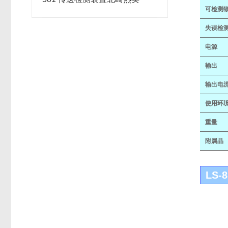
可检测
失误检
电源
输出
输出电
使用环
重量
附属品
LS-8