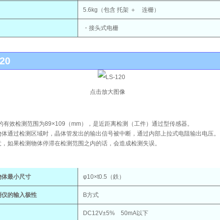
5.6kg（包含 托架 ＋ 连栅）
・接头式电栅
20
点击放大图像
20的有效检测范围为89×109（mm），是近距离检测（工件）通过型传感器。
物体通过检测区域时，晶体管发出的输出信号被中断，通过内部上拉式电阻输出电压。
意，如果检测物体停滞在检测范围之内的话，会造成检测失误。
物体最小尺寸
φ10×t0.5（鉄）
测仪的输入极性
B方式
DC12V±5% 50mA以下