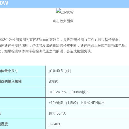
90W
点击放大图像
0W有2个效检测范围为直径87mm的环路口，是近距离检测（工件）通过型传感器。
物体通过检测区域时，晶体管发出的输出信号被中断，通过内部上拉式电阻输出电压。
意，如果检测物体停滞在检测范围之内的话，会造成检测失误。
物体最小尺寸
φ10×t0.5（鉄）
测仪的输入极性
B方式
DC12V±5% 100mA以下
+12V电阻（1.5kΩ）上拉式NPN输出
流
最大 50mA
境温度
0～40℃