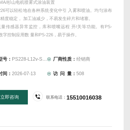
YAMA/杉山电机喷雾式涂油装置
28/226可以轻松地在各种系统变化中引 入雾和喷油。均匀涂布
精度稳定， 加工油减少，不易发生碎片和堵塞。
量传感器异常监控，库和喷嘴远程 开/关等功能。有PS-
以数字控制应用数 量和PS-226，易于操作。
型号：
PS228-L12v-SPT20SB02
厂商性质：
经销商
时间：
2026-07-13
访 问 量：
508
15510016038
立即咨询
联系电话：