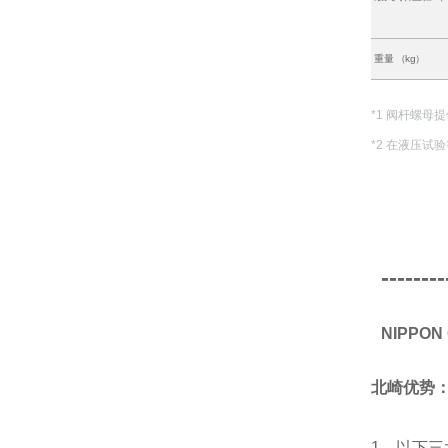
重量 （kg）
*1 阀杆螺母
*2 在液压试
--------
NIPPO
北崎优势
1、以下三