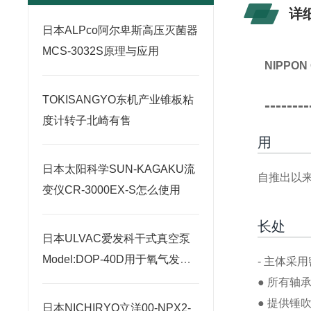
详
日本ALPco阿尔卑斯高压灭菌器
MCS-3032S原理与应用
NIPPO
TOKISANGYO东机产业锥板粘
--------
度计转子北崎有售
用
日本太阳科学SUN-KAGAKU流
自推出以
变仪CR-3000EX-S怎么使用
长处
日本ULVAC爱发科干式真空泵
Model:DOP-40D用于氧气发生
- 主体采
器北崎热卖
● 所有轴
● 提供锤
日本NICHIRYO立洋00-NPX2-