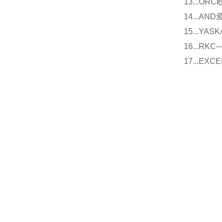
13...O
14...
15...Y
16...
17...E