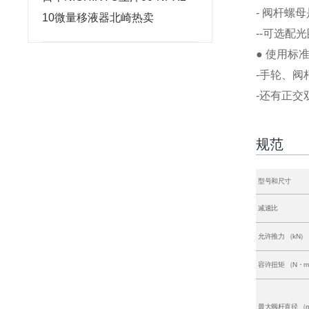
- 阀杆螺
10微量移液器北崎热卖
--可选配
● 使用标
-手轮、
-还有正交
规范
型号和尺寸
减速比
允许推力 （kN）
容许扭矩 （N・
最大阀杆直径 （