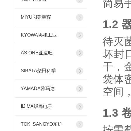
简易
MIYUKI美幸辉
1.2
KYOWA协和工业
待灭
坏封
AS ONE亚速旺
干，
SIBATA柴田科学
袋体
空间
YAMADA雅玛达
IIJIMA饭岛电子
1.3
TOKI SANGYO东机
按需