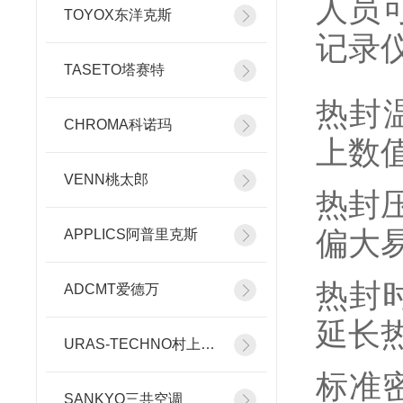
人员
TOYOX东洋克斯
记录
TASETO塔赛特
热封
CHROMA科诺玛
上数
VENN桃太郎
热封压
偏大
APPLICS阿普里克斯
热封时
ADCMT爱德万
延长
URAS-TECHNO村上精机
标准
SANKYO三共空调