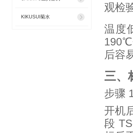
观检
KIKUSUI菊水
温度
19
后容
三、
步骤 
开机
段 T