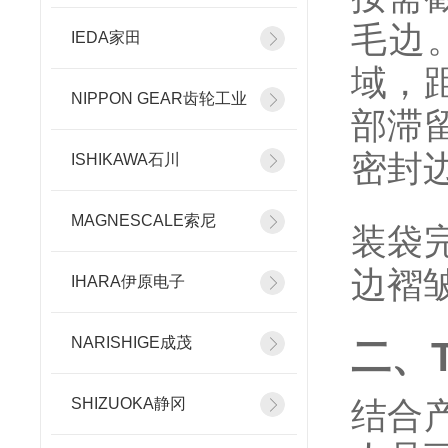
毛边
IEDA家田
域，
NIPPON GEAR齿轮工业
部滞
密封
ISHIKAWA石川
MAGNESCALE索尼
装袋
边褶
IHARA伊原电子
NARISHIGE成茂
二、T
SHIZUOKA静冈
结合