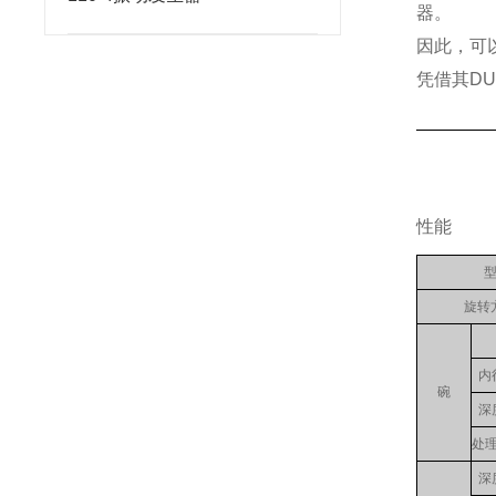
器。
因此，可
凭借其D
性能
旋转
内
碗
深
处理
深