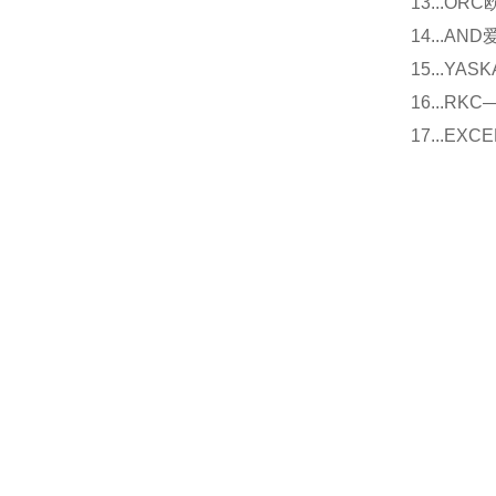
13...O
14...
15...Y
16...
17...E