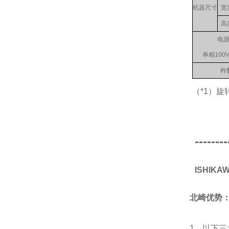
机器尺寸
宽
高
电
单相100
杵
（*1）
--------
ISHIK
北崎优势
1、以下三