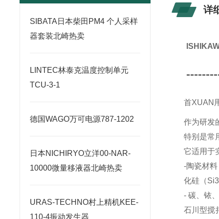
详
SIBATA日本柴田PM4 个人采样
器套装北崎热卖
ISHIK
LINTEC林泰克温度控制单元
--------
TCU-3-1
首XUAN
德国WAGO万可电源787-1202
作为研发
特别是常
它适用于
日本NICHIRYO立洋00-NAR-
-陶瓷材料
10000微量移液器北崎热卖
化硅（Si
- 碳、铱
URAS-TECHNO村上精机KEE-
石川型搅拌
110-4振动发生器