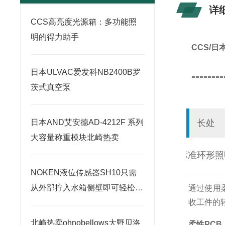
详
CCS高亮度光源箱：多功能照
明的得力助手
CCS/
日本ULVAC爱发科NB2400B罗
--------
茨式真空泵
日本AND艾安德AD-4212F 系列
长处
大容量称重模块北崎热卖
标准环形照
NOKEN液位传感器SH10只需
从外部拧入水箱侧壁即可轻松安
通过使用
收工件的
装
北崎热卖ohnobellows大野贝洛
柔性PCB