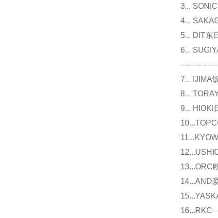
3... 
4... S
5... D
6... 
---------------
7... I
8... T
9... 
10...
11...
12...U
13...O
14...
15...Y
16...