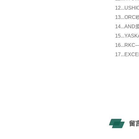
12...U
13...O
14...
15...Y
16...
17...E
留