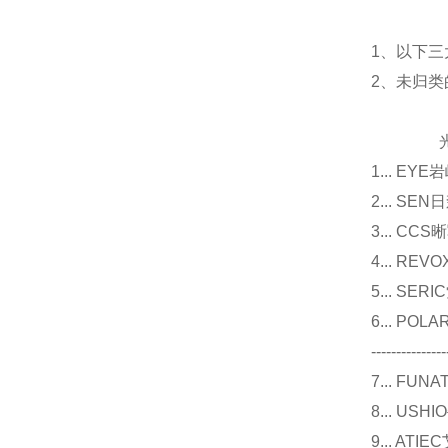
1、以下三
2、未归
光源
1... E
2... 
3... 
4... R
5... S
6... P
---------------
7... F
8... U
9... 