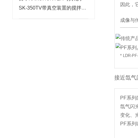
因此，
SK-350TV带真空装置的搅拌脱
泡装置北崎有售
成像与
* LDR-
接近氙气
PF系
氙气闪
变化、
PF系