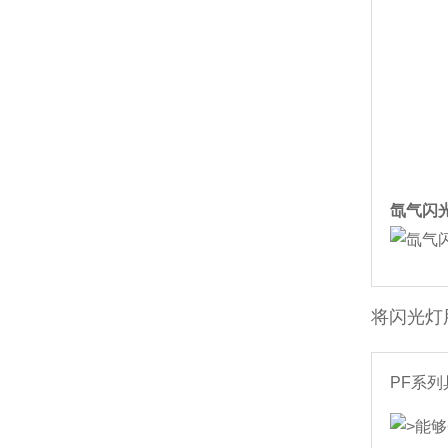
氙气闪
将闪光灯
PF系