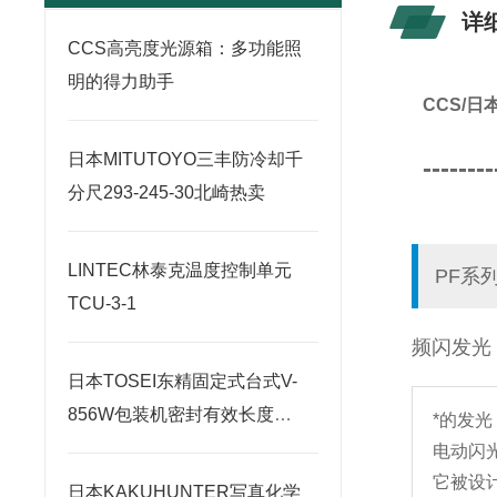
详
CCS高亮度光源箱：多功能照
明的得力助手
CCS/
日本MITUTOYO三丰防冷却千
--------
分尺293-245-30北崎热卖
LINTEC林泰克温度控制单元
PF系
TCU-3-1
频闪发光
日本TOSEI东精固定式台式V-
856W包装机密封有效长度
*的发
820×2毫米
电动闪
它被设
日本KAKUHUNTER写真化学