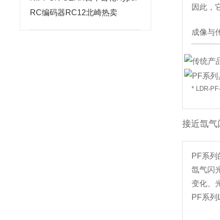
因此，
RC编码器RC12北崎热卖
成像与
* LDR-
接近氙气
PF系
氙气闪
变化、
PF系