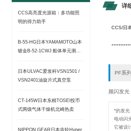
详
CCS高亮度光源箱：多功能照
明的得力助手
CCS/
B-55-HG日本YAMAMOTO山本
--------
镀金B-52-1CWJ 船体单元测试
套件
日本ULVAC爱发科VSN1501 /
PF系
VSN2401油旋片式真空泵
频闪发光
CT-145W日本东精TOSEI投币
式两级气体干燥机北崎热卖
*的发
电动闪
它被设
NIPPON GEAR日本齿轮Hyper