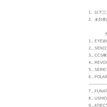
1、以下三
2、未归
光源
1... E
2... 
3... 
4... R
5... S
6... P
---------------
7... F
8... U
9... 