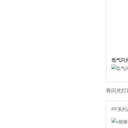
氙气闪
将闪光灯
PF系