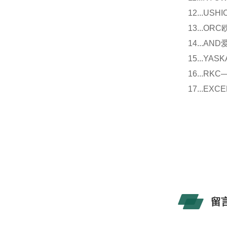
12...U
13...O
14...
15...Y
16...
17...E
留