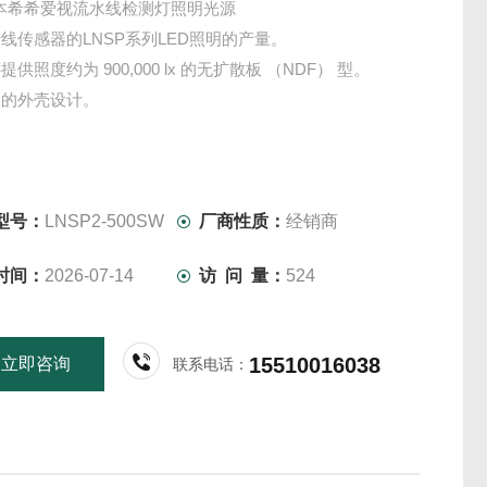
日本希希爱视流水线检测灯照明光源
线传感器的LNSP系列LED照明的产量。
供照度约为 900,000 lx 的无扩散板 （NDF） 型。
凑的外壳设计。
型号：
LNSP2-500SW
厂商性质：
经销商
时间：
2026-07-14
访 问 量：
524
15510016038
立即咨询
联系电话：