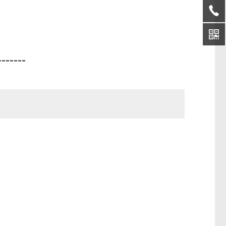
-------