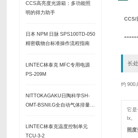
CCS高亮度光源箱：多功能照
明的得力助手
CCS
日本 NPM 日脉 SPS100TD-050
-----
精密载物台标准操作流程指南
长
LINTEC林泰克 MFC专用电源
PS-209M
约 900
NITTOKAGAKU日陶科学SH-
OMT-BSNII.G全自动气体排量型
它是
电炉原理
lx。
LINTEC林泰克温度控制单元
照度
TCU-3-2