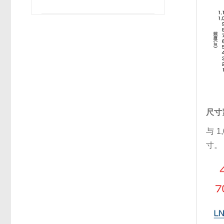
尺寸
与 
寸。