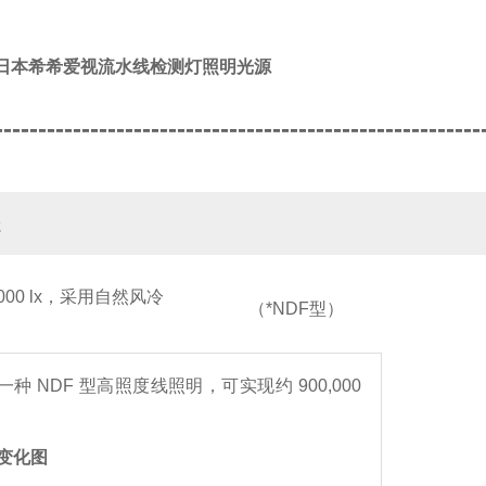
/日本希希爱视流水线检测灯照明光源
--------------------------------------------------------
处
,000 lx，采用自然风冷
（*NDF型）
一种 NDF 型高照度线照明，可实现约 900,000
变化图