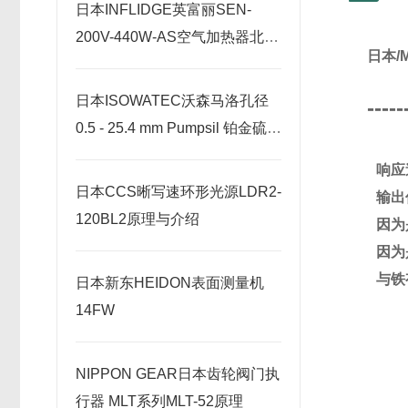
日本INFLIDGE英富丽SEN-
200V-440W-AS空气加热器北崎
日本/
热卖
日本ISOWATEC沃森马洛孔径
-----
0.5 - 25.4 mm Pumpsil 铂金硫化
硅胶管北崎有售
响应速
日本CCS晰写速环形光源LDR2-
输出
120BL2原理与介绍
因为
因为
与铁
日本新东HEIDON表面测量机
14FW
NIPPON GEAR日本齿轮阀门执
行器 MLT系列MLT-52原理