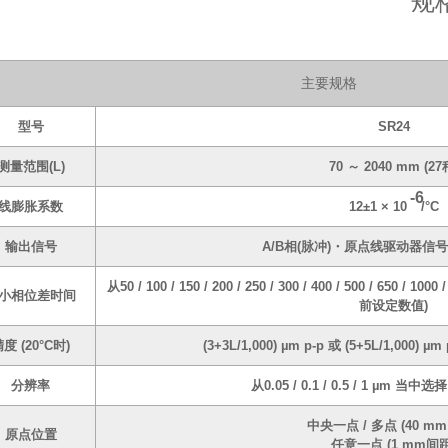
规
主要规格
型号
SR24
测量范围(L)
70 ～ 2040 mm (27
-6
线膨胀系数
12±1 × 10
/°C
输出信号
A/B相(脉冲)・原点线驱动器信号 符
从50 / 100 / 150 / 200 / 250 / 300 / 400 / 500 / 650 / 
小相位差时间
前设定数值)
度 (20°C时)
(3+3L/1,000) µm p-p 或 (5+5L/1,000
分辨率
从0.05 / 0.1 / 0.5 / 1 µm 当
中央一点 / 多点 (40 mm
原点位置
任意一点 (1 mm间距