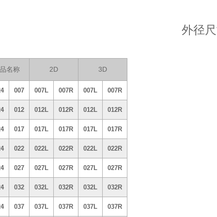
外径尺
品名称
2D
3D
24
007
007L
007R
007L
007R
24
012
012L
012R
012L
012R
24
017
017L
017R
017L
017R
24
022
022L
022R
022L
022R
24
027
027L
027R
027L
027R
24
032
032L
032R
032L
032R
24
037
037L
037R
037L
037R