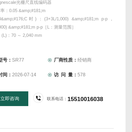
gnescale光栅尺直线编码器
0.05 &amp;#181;m
amp;#176;C时)：(3+3L/1,000) &amp;#181;m p-p，
1,000) &amp;#181;m p-p［L：测量范围］
L)：70 ～ 2,040 mm
型号：
SR77
厂商性质：
经销商
时间：
2026-07-14
访 问 量：
578
15510016038
立即咨询
联系电话：