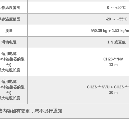
工作温度范围
0 ～ +50°C
保存温度范围
-20 ～ +55°C
质量
约0.39 kg + 1.53 k
滑动电阻
1 N 或更低
适用电缆
无中转连接器的型
CH23-***NV
号)
13 m
最大电缆长度
适用电缆
有中转连接器的型
CH23-***NVU + CH23-*
号)
30 m
最大电缆长度
载内容如有变更，恕不另行通知