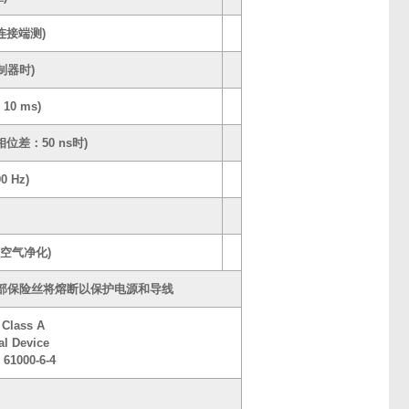
电缆连接端测)
控制器时)
10 ms)
相位差：50 ns时)
0 Hz)
(有空气净化)
部保险丝将熔断以保护电源和导线
 Class A
al Device
 61000-6-4