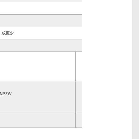
g/m 或更少
**NPZW