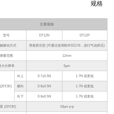
规格
主要规格
型号
DT12N
DT12P
轴驱动方式
弹簧挤压型 (可通过使用附件DZ176，进行气动挤压)
测量范围
12mm
最大分辨率
5μm
向上
0.7±0.5N
1.7N 或更低
(20℃时)
横向
0.8±0.5N
1.7N 或更低
向下
0.9±0.5N
1.7N 或更低
度 (20℃时)
10µm p-p