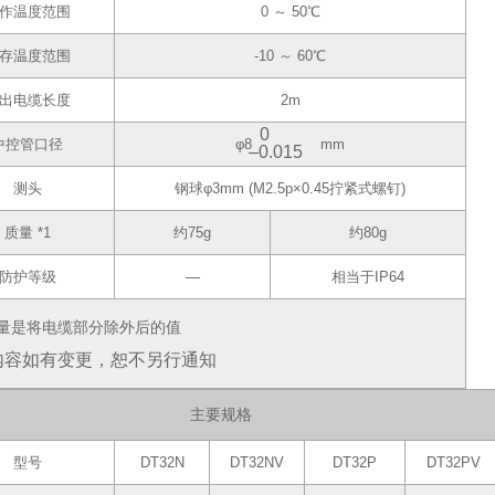
作温度范围
0 ～ 50℃
存温度范围
-10 ～ 60℃
出电缆长度
2m
0
中控管口径
φ8
mm
‒0.015
测头
钢球φ3mm (M2.5p×0.45拧紧式螺钉)
质量 *1
约75g
约80g
防护等级
―
相当于IP64
质量是将电缆部分除外后的值
内容如有变更，恕不另行通知
主要规格
型号
DT32N
DT32NV
DT32P
DT32PV