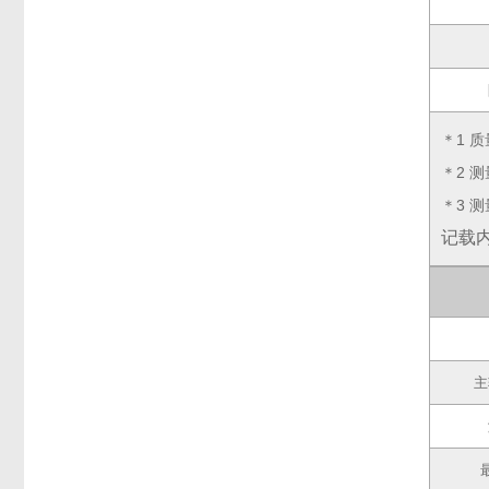
＊1 
＊2 
＊3 
记载
主