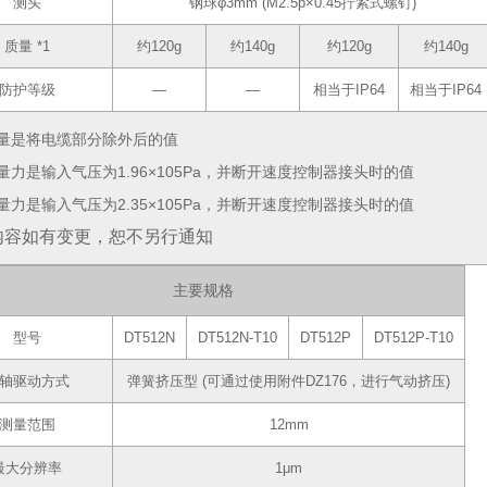
测头
钢球φ3mm (M2.5p×0.45拧紧式螺钉)
质量 *1
约120g
约140g
约120g
约140g
防护等级
―
―
相当于IP64
相当于IP64
质量是将电缆部分除外后的值
测量力是输入气压为1.96×105Pa，并断开速度控制器接头时的值
测量力是输入气压为2.35×105Pa，并断开速度控制器接头时的值
内容如有变更，恕不另行通知
主要规格
型号
DT512N
DT512N-T10
DT512P
DT512P-T10
轴驱动方式
弹簧挤压型 (可通过使用附件DZ176，进行气动挤压)
测量范围
12mm
最大分辨率
1μm