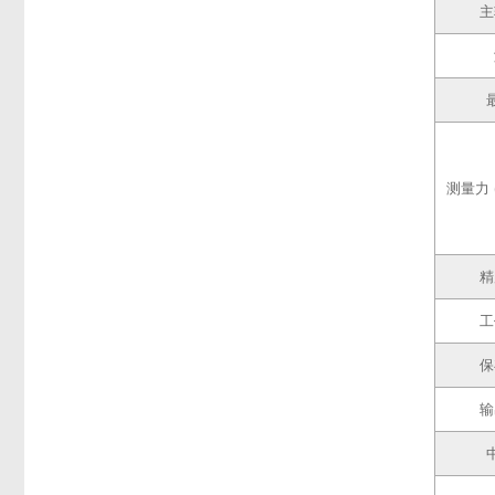
主
测量力 
精
工
保
输