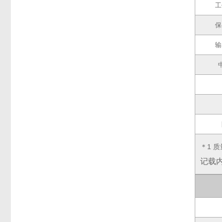
工
保
输
＊1 
记载