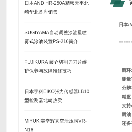
日本AND HR-250A精密天平北
崎华北备库销售
日本/
SUGIYAMA自动调整涂油量喷
-----
雾式涂油装置PS-216简介
FUJIKURA 藤仓切割刀刀片维
耐环
护保养与故障维修技巧
测量
分辨
日本宇科EIKO张力传感器LB10
精度
型检测器北崎热卖
支持
耐油
MIYUKI美幸辉真空泄压阀VR-
还备
N16