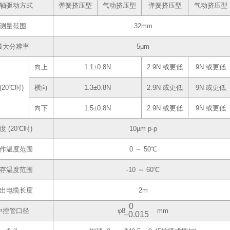
轴驱动方式
弹簧挤压型
气动挤压型
弹簧挤压型
气动挤压型
测量范围
32mm
最大分辨率
5μm
向上
1.1±0.8N
2.9N 或更低
9N 或更低
(20℃时)
横向
1.3±0.8N
2.9N 或更低
9N 或更低
向下
1.5±0.8N
2.9N 或更低
9N 或更低
度 (20℃时)
10µm p-p
作温度范围
0 ～ 50℃
存温度范围
-10 ～ 60℃
出电缆长度
2m
0
中控管口径
φ8
mm
‒0.015