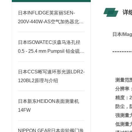
详
日本INFLIDGE英富丽SEN-
200V-440W-AS空气加热器北崎
热卖
日本/Ma
日本ISOWATEC沃森马洛孔径
--------
0.5 - 25.4 mm Pumpsil 铂金硫化
硅胶管北崎有售
日本CCS晰写速环形光源LDR2-
测量范围
120BL2原理与介绍
分辨率：
精度：2μ
日本新东HEIDON表面测量机
防尘，
14FW
强测量力 (
低测量力 (
NIPPON GEAR日本齿轮阀门执