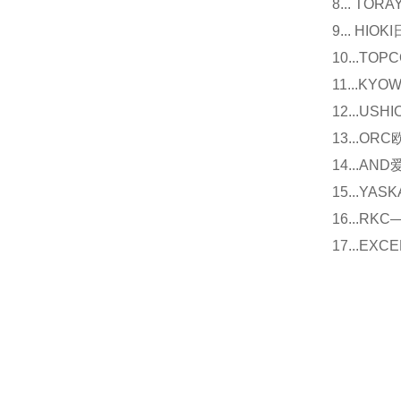
8... T
9... 
10...
11...
12...U
13...O
14...
15...Y
16...
17...E