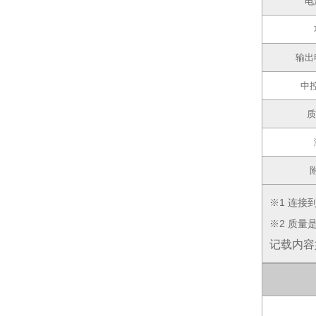
电
输出
中
质
※1 连接
※2 质
记载内容