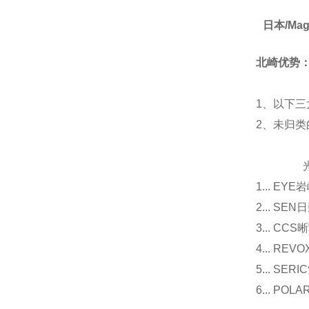
日本/Ma
北崎优势
1、以下三
2、未归
光源
1... E
2... 
3... 
4... R
5... S
6... P